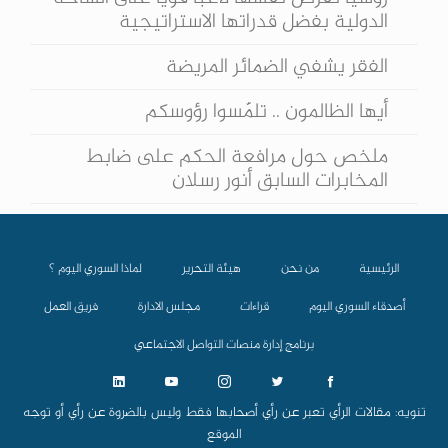
الدولية بفضل قدراتها الاستراتيجية
الفقر يشفي الضمائر المريضة
أيها الظالمون .. تلمّسوا رؤوسكم
ملخص حول مرافعة الحكم على ضابط
المخابرات السابق أنور رسلان
الرئيسية
من نحن
هيئة التحرير
لماذا السوري اليوم ؟
أصدقاء السوري اليوم
قراءات
مجلس الادارة
فريق العمل
برنامج إدارة منصات التواصل الاجتماعي
تنويه: مقالات الرأي تعبر عن رأي أصحابها فقط وليس بالضروة عن رأي أو توجه
الموقع