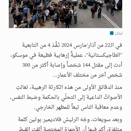
لبنان
في الـ22 من آذار/مارس 2024 نَـفَّـذ 4 من التابعية
"الطاجيكستانية"، عمليةً إرهابية فظيعة في موسكو،
أدت إلى مقتل 144 شخصاً وإصابة أكثر من 300
شخص آخر من مختلف الأعمار...
منذ الدقائق الأولى من هذه الكارثة الرهيبة، تعالتِ
الأصواتُ الداعية إلى التحلّي بالحكمة وضبط النفس،
وعدم معاقبة الناس تبعاً للمظهر الخارجي.
وبعد سويعات، وجّه الرئيسُ فلاديمير بوتين كلمة
متلفزة، أكد فيها أن الأجهزة المختصة ألقتِ القبضَ