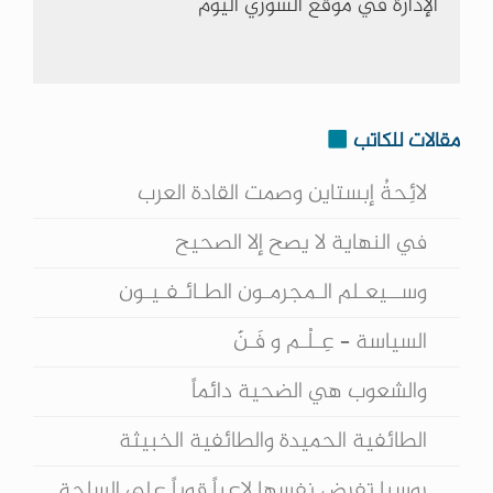
الإدارة في موقع السوري اليوم
مقالات للكاتب
لائِحةُ إبستاين وصمت القادة العرب
في النهاية لا يصح إلا الصحيح
وســيعـلم الـمجرمـون الطـائـفـيـون
السياسة – عِـلْـم و فَـنّ
والشعوب هي الضحية دائماً
الطائفية الحميدة والطائفية الخبيثة
روسيا تفرض نفسها لاعباً قوياً على الساحة