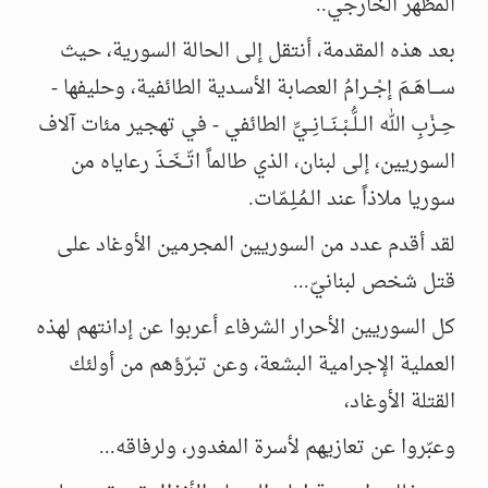
المظهر الخارجي..
بعد هذه المقدمة، أنتقل إلى الحالة السورية، حيث
ســــاهَــمَ إجْــرامُ العصابة الأسـدية الطائفية، وحليفها -
حِــزْبِ الله الــلُّــبْــنَـــانِــيِّ الطائفي - في تهجير مئات آلاف
السوريين، إلى لبنان، الذي طالماً اتّــخَـذَ رعاياه من
سوريا ملاذاً عند الـمُـلِـمّـات.
لقد أقدم عدد من السوريين المجرمين الأوغاد على
قتل شخص لبنانيّ...
كل السوريين الأحرار الشرفاء أعربوا عن إدانتهم لهذه
العملية الإجرامية البشعة، وعن تبرّؤهم من أولئك
القتلة الأوغاد،
وعبّروا عن تعازيهم لأسرة المغدور، ولرفاقه...