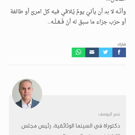
وأنّــه لا بد أن يأتيَ يومٌ يُـلاقي فيه كل امرئ أو طائفة
أو حزب جزاء ما سبق له أنْ فَــعَــلَــه..
شارك:
نصر اليوسف
دكتوراة في السينما الوثائقية، رئيس مجلس