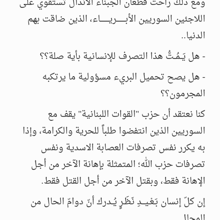
ومع ذلك راحت قطعان الجبناء الأنذال تستقوي على
اللاجئين السوريين الأبـــــــــريـــــــــاء، الذين ضاقت بهم
الدنيا..
- هل يَــمُــتُّ هذا التصرف للإنسانية بأية صلة؟؟
- هل يصح تحميل البريء مسؤولية ما يرتكبه
المجرمون؟؟
كنا نعتقد أن حزب "القوات اللبنانية" يقف مع
السوريين الذين انتفضوا طلباً للحرية والكرامة، وإذا
به يكرر نفس تصرفات العصابة الاسدية ونفس
تصرفات حزب الله؛ المتمثلة بإهانة الآخر من أجل
الإهانة فقط، وبقتل الآخر من أجل القتل فقط.
إن كلّ إنسان بَـعْـيـــدِ نَـظَـرٍ يُــدرك أنّ دوامّ الحال من
المحال...