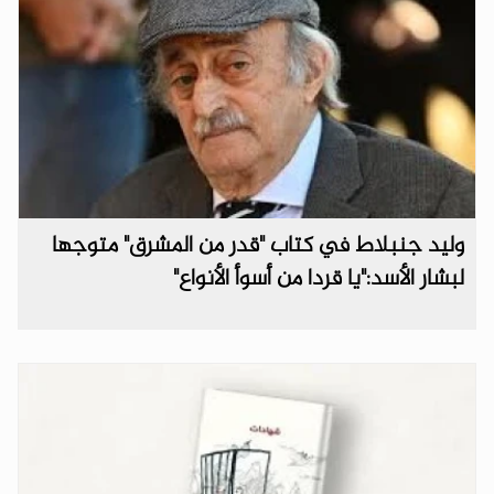
وليد جنبلاط في كتاب "قدر من المشرق" متوجها
لبشار الأسد:"يا قردا من أسوأ الأنواع"