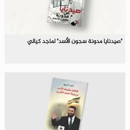
"صيدنايا مدونة سجون الأسد" لماجد كيالي