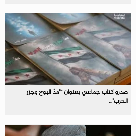
صدرو كتاب جماعي بعنوان “‎"مدّ البوح وجزر
الحرب"…