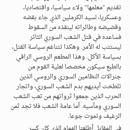
تقديم "معلمها" ولاء سياسيا، واقتصاديا،
وعسكريا، لسيد الكرملين الذي جاء بقضه
وقضيضه وطائراته لينقذه من السقوط
فساعده في قتل الشعب السوري الثائر
ليستتب له الأمر. وهكذا تتناغم سياسة القتل،
بسياسة الأكل. وهذا المطعم الروسي الراقي
بالطبع سيكون مخصصا لعلية القوم من
جنرالات النظامين السوري والروسي الذين
تلطخت أيديهم بدم الشعب السوري، واتجار
الحرب الذين جمعوا ثرواتهم من تعب الشعب
السوري ومآسيه. أما عامة الشعب فلا تجد ثمن
الرغيف وتموت جوعا.
في المقابل أطلعنا الهمام الذي كان كبير