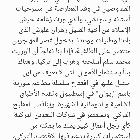
المفاوضين في وفد المعارضة في مسرحيات
أستانة وسوتشي، والذي ورث زعامة جيش
الإسلام من أخيه القتيل زهران علوش الذي
باعنا وطنيات ووعدنا بدخول قصر المهاجرين
منتصرا على الطاغية، فإذا بنا نفاجأ أن الوريث
محمد سلم أسلحته وهرب إلى تركيا، وهناك
بدأ باستثمار الأموال التي لا نعرف من أين
حصل عليها في افتتاح سلسلة مطاعم سورية
باسم "إيوان" في إسطنبول وتقدم الأطباق
الشامية والدومانية الشهيرة. وينافس المطبخ
التركي، ويستثمر في شركات التعدين التركية
كأي رجل أعمال كبير يملك ما يمكنه من
استثمارات كبيرة يدعم فيها الاقتصاد التركي،