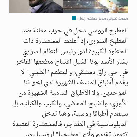
محمد علوش مدير مطعم إيوان
المطبخ الروسي دخل في حرب معلنة ضد
المطبخ السوري، إذ أعلنت المستشارة ذات
الحظوة الكبيرة لدى رئيس النظام السوري
بشار الأسد لونا الشبل افتتاح مطعمها الفاخر
في حي راق دمشقي، والمطعم "الشبلي" لا
يقدم أطباق المنسف الشهيرة لدى إخواننا
الموحدين، ولا الأطباق الشامية الشهيرة من
الأوزي، والشيخ المحشي، والكبب والكباب، بل
سيقدم أطباقا روسية، وهنا تدخل
الدبلوماسية في الطناجر، فالمستشارة العتيدة
تتعمد تقديم ولاء "مطبخيا" لروسيا بعد