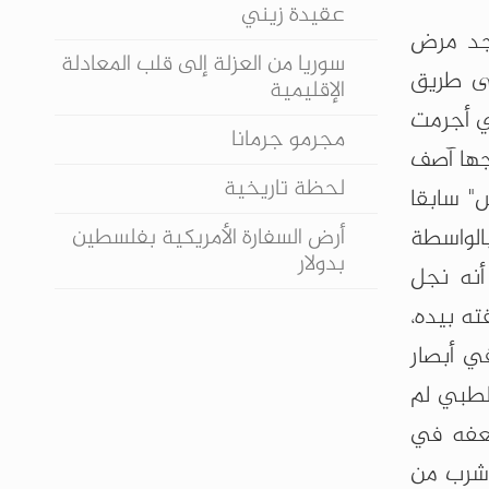
عقيدة زيني
مجد مرض
سوريا من العزلة إلى قلب المعادلة
لى طريق
الإقليمية
ي أجرمت
مجرمو جرمانا
جها آصف
لحظة تاريخية
" سابقا
أرض السفارة الأمريكية بفلسطين
الواسطة
بدولار
أنه نجل
ه بيده،
ي أبصار
لطبي لم
سعفه في
 شرب من