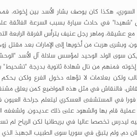
السوري، هكذا كان يوصف بشار الأسد بين إخوته، ف
تل "شهيدا" في حادث سيارة بسبب السرعة الفائقة ع
 مع عشيقة، وماهر رجل عنيف يترأس الفرقة الرابعة الت
ون، وبشرى هربت من أخويها إلى الإمارات بعد مقتل زو
م يكن سوى الولد الوحيد لمؤسس سلالة آل الأسد "الوحش
 إخوته فمنهم من نال شهادة ثانوية بدرجة "تشحيط" ب
ب ولكن بعلامات لا تؤهله دخول الفرع ولكن بحكم 
نقاش، فالنقاش في مثل هذه المواضيع كمن يعلق مشنقت
فورا في المستشفى العسكري ليتعلم جراحة العيون ف
 عملية قام بها والشهود على ذلك عديدون. ولشغفه ا
ليدرس تخصصا عاليا في بريطانيا لكن الرياح لم ت
ان دم، ولم يتبق في سوريا سوى الطبيب الجهبذ الذي