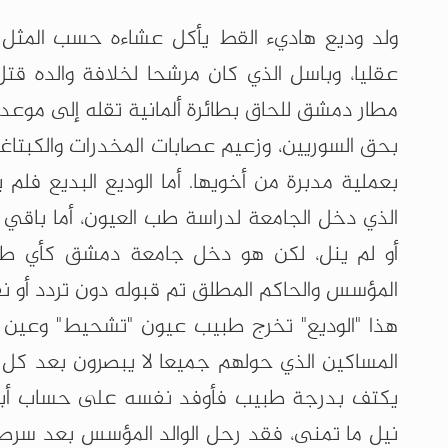
ولد وديع هاديء القط يأكل عشاءه حسب المثل 
عقليا، وباسل الذي كان مرشحا لخلافة والده ق
مطار دمشق للحاق بطائرة ألمانية تقله إلى موعد
بحق السوريين، وزعيم عصابات المخدرات والكبتاغ
بعملية مدبرة من أخويها. أما الوديع البديع فل
الذي دخل الجامعة لدراسة طب العيون، أما باقي
أو لم ينل، لكن هو دخل جامعة دمشق كأي طال
المؤسس والحاكم المطلق تم قبوله دون تردد أو 
هذا "الوديع" تخرج طبيب عيون "تشحيط" وعين 
المساكين الذي حولهم جميعا لا يبصرون بعد كل
يكتف بدرجة طبيب فأوفد نفسه على حساب أبيه 
نيل ما تمنى، فقد رحل الوالد المؤسس بعد سرط