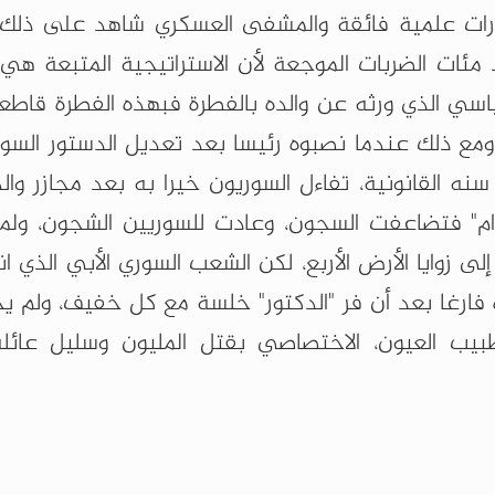
درات علمية فائقة والمشفى العسكري شاهد على ذلك،
مئات الضربات الموجعة لأن الاستراتيجية المتبعة هي 
سياسي الذي ورثه عن والده بالفطرة فبهذه الفطرة قاط
 ومع ذلك عندما نصبوه رئيسا بعد تعديل الدستور السو
ه القانونية، تفاءل السوريون خيرا به بعد مجازر وال
ام" فتضاعفت السجون، وعادت للسوريين الشجون، ولم
 زوايا الأرض الأربع، لكن الشعب السوري الأبي الذي 
ارغا بعد أن فر "الدكتور" خلسة مع كل خفيف، ولم ي
بيب العيون، الاختصاصي بقتل المليون وسليل عائلة 