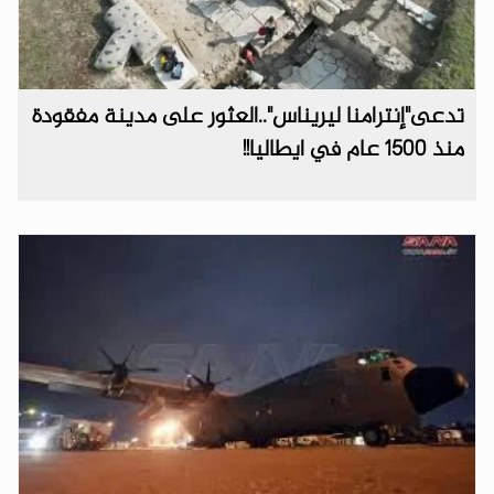
تدعى"إنترامنا ليريناس"..العثور على مدينة مفقودة
منذ 1500 عام في ايطاليا!!