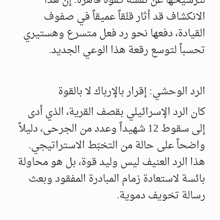
لترسيخها عن نفسه كقوة قاهرة. إن هذا
الانكشاف قد أثار قلقاً عميقاً في صفوف
القيادة، دفعها نحو رد فعل متسرع وهستيري
تحسباً لتوسع رقعة هذا الوعي الجديد.
الرد الوحشي: إقرار بالإرباك لا بالقوة
كان الرد الإسرائيلي بقصف القرية، الذي أدى
إلى سقوط 12 شهيداً وعدد من الجرحى، دليلاً
واضحاً على حالة من التخبّط الاستراتيجي.
هذا الرد العنيف ليس وليد قوة، بل هو محاولة
بائسة لاستعادة زمام المبادرة المفقود وبعث
رسالة تخويف دموية.