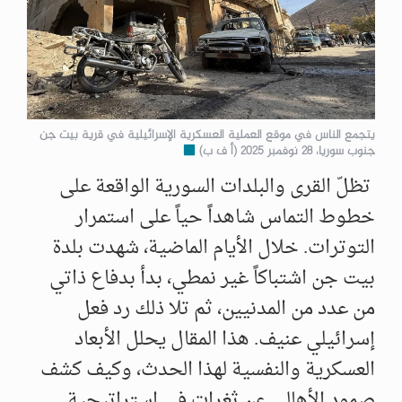
يتجمع الناس في موقع العملية العسكرية الإسرائيلية في قرية بيت جن
جنوب سوريا، 28 نوفمبر 2025 (أ ف ب)
تظلّ القرى والبلدات السورية الواقعة على
خطوط التماس شاهداً حياً على استمرار
التوترات. خلال الأيام الماضية، شهدت بلدة
بيت جن اشتباكاً غير نمطي، بدأ بدفاع ذاتي
من عدد من المدنيين، ثم تلا ذلك رد فعل
إسرائيلي عنيف. هذا المقال يحلل الأبعاد
العسكرية والنفسية لهذا الحدث، وكيف كشف
صمود الأهالي عن ثغرات في استراتيجية