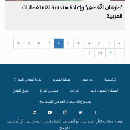
"طوفان الأقصى" وإعادة هندسة الاستقطابات
العربية
10
9
8
7
6
5
4
3
2
1
‹
›
20
19
...
الرئيسية
من نحن
هيئة التحرير
لماذا السوري اليوم ؟
أصدقاء السوري اليوم
قراءات
مجلس الادارة
فريق العمل
برنامج إدارة منصات التواصل الاجتماعي
تنويه: مقالات الرأي تعبر عن رأي أصحابها فقط وليس بالضروة عن رأي أو توجه
الموقع