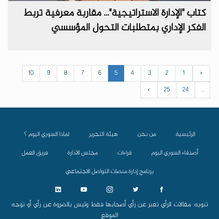
كتاب "الإدارة الاستراتيجية"… مقاربة معرفية تربط
الفكر الإداري بمتطلبات التحول المؤسسي
10
9
8
7
6
5
4
3
2
1
‹
›
25
24
...
الرئيسية
من نحن
هيئة التحرير
لماذا السوري اليوم ؟
أصدقاء السوري اليوم
قراءات
مجلس الادارة
فريق العمل
برنامج إدارة منصات التواصل الاجتماعي
تنويه: مقالات الرأي تعبر عن رأي أصحابها فقط وليس بالضروة عن رأي أو توجه
الموقع