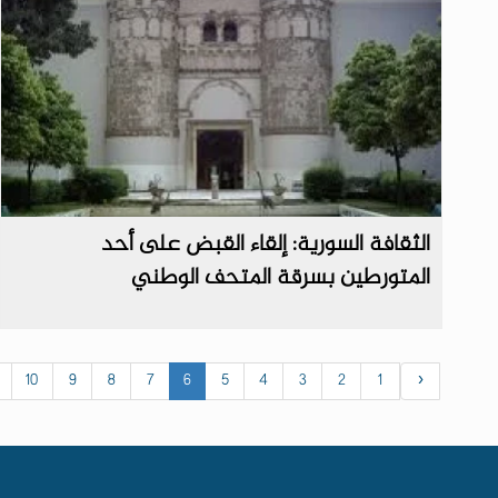
الثقافة السورية: إلقاء القبض على أحد
المتورطين بسرقة المتحف الوطني
10
9
8
7
6
5
4
3
2
1
‹