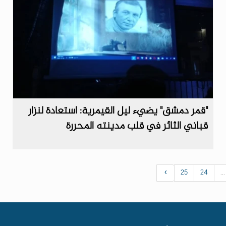
"قمر دمشق" يضيء ليل القيمرية: استعادة لنزار
قباني الثائر في قلب مدينته المحررة
›
25
24
...