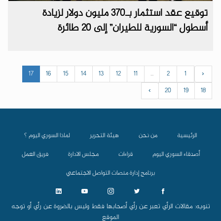
توقيع عقد استثمار بـ370 مليون دولار لزيادة
أسطول “السورية للطيران” إلى 20 طائرة
17
16
15
14
13
12
11
...
2
1
‹
›
20
19
18
الرئيسية
من نحن
هيئة التحرير
لماذا السوري اليوم ؟
أصدقاء السوري اليوم
قراءات
مجلس الادارة
فريق العمل
برنامج إدارة منصات التواصل الاجتماعي
تنويه: مقالات الرأي تعبر عن رأي أصحابها فقط وليس بالضروة عن رأي أو توجه
الموقع