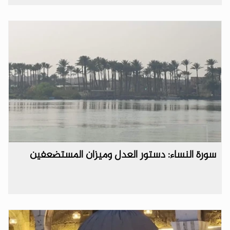
سورة النساء: دستور العدل وميزان المستضعفين