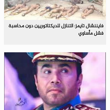
فايننشال تايمز: التنازل للديكتاتوريين دون محاسبة
فشل مأساوي