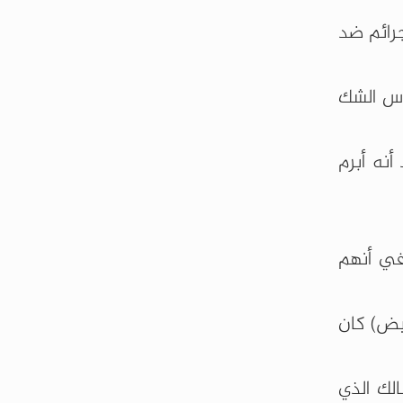
جرائم ضد
ا الحماية للعميد السابق عام 2023 على أساس الشك
نه أبرم
 في أنهم
بيض) كان
لك الذي