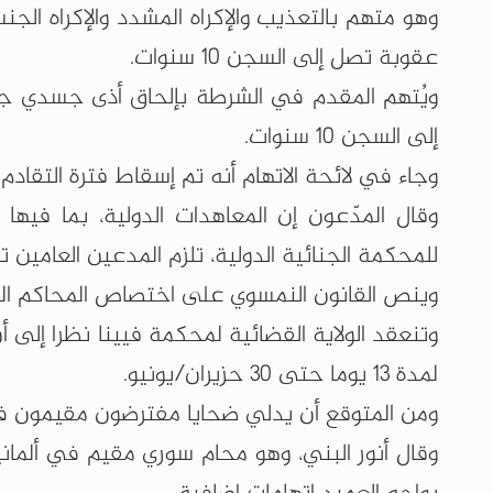
وهو متهم بالتعذيب والإكراه المشدد والإكراه ال
عقوبة تصل إلى السجن 10 سنوات.
ويُتهم المقدم في الشرطة بإلحاق أذى جسدي جسي
إلى السجن 10 سنوات.
وجاء في لائحة الاتهام أنه تم إسقاط فترة التقادم المحددة بـ10 سنوات و
وقال المدّعون إن المعاهدات الدولية، بما فيها
للمحكمة الجنائية الدولية، تلزم المدعين العامين ت
وينص القانون النمسوي على اختصاص المحاكم المح
وتنعقد الولاية القضائية لمحكمة فيينا نظرا إلى
لمدة 13 يوما حتى 30 حزيران/يونيو.
ومن المتوقع أن يدلي ضحايا مفترضون مقيمون في
وقال أنور البني، وهو محام سوري مقيم في ألما