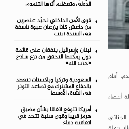
الدولي وتعظيم أثرها التنموي
قوى الأمن الداخلي تحيّد عنصرين
من داعش كانا يزرعان عبوة ناسفة
في السيدة زينب
لبنان وإسرائيل يتفقان على قائمة
دول يمكنها التحقق من نزع سلاح
«حزب الله»
م، أمام
السعودية وتركيا وباكستان تتعهد
بالدفاع المشترك مع تصاعد التوتر
في الشرق الأوسط
لة أعضاء
أمريكا تتوقع اتفاقا بشأن مضيق
هرمز قريبا وقوى سنية تتحد في
الجنائي
اتفاقية دفاع
يين احتجزوا في الرقة بين عامَي 2011 و2013 في إطار حملة