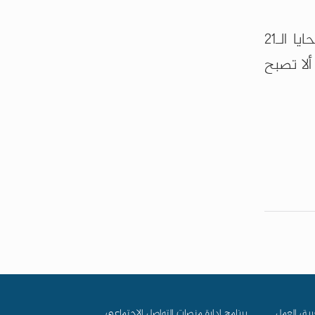
وقالت تاتيانا أوردانيتا فيتيك من المركز الدولي لتطبيق حقوق الإنسان، وهي محامية تمثل 18 من الضحايا الـ21
ألا تصبح
ريق العمل
برنامج إدارة منصات التواصل الاجتماعي