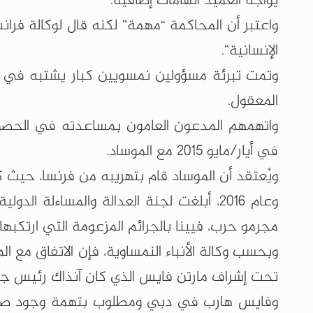
يواجه العميد اتهامات إضافية.
واعتبر أن المحاكمة “مهمة” لكنه قال لوكالة فران
الإنسانية”.
المعقول.
واتهمهم المدعون العامون بمساعدته في الحصول 
في أيار/مايو 2015 مع الموساد.
ويُعتقد أن الموساد قام بتهريبه من فرنسا، حيث ك
وعام 2016، أبلغت لجنة العدالة والمساء
مجرمو حرب، فيينا بالجرائم المزعومة التي ارتكبها 
وبحسب وكالة الأنباء النمساوية، فإن الاتفاق مع ال
تحت إشراف مارتن فايس الذي كان آنذاك رئيس جهاز
وفايس هارب في دبي ومطلوب بتهمة وجود صلات