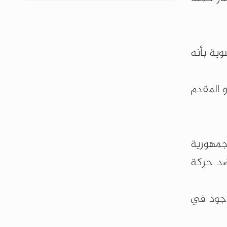
وية بأنه
 المقدم
جمهورية
ع ضد حركة
موجود في