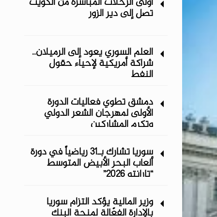
أولى الرحلات المباشرة من الكويت
تصل إلى دير الزور
العلم السوري يعود إلى الرميلان..
شراكة أمريكية لإحياء حقول
النفط
دمشق تطوي فعاليات الدورة
الأولى لمهرجان الشعر الدولي
وتكرم المشاركين
سوريا تشارك بـ31 رياضياً في دورة
ألعاب البحر الأبيض المتوسط
“تارانتو 2026”
وزير المالية يؤكد التزام سوريا
بالإدارة الفعّالة لمنحة البنك