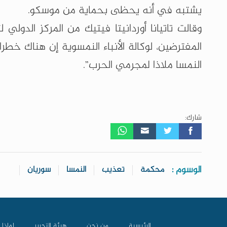
يشتبه في أنه يحظى بحماية من موسكو.
المفترضين، لوكالة الأنباء النمسوية إن هناك خطر
النمسا ملاذا لمجرمي الحرب”.
شارك:
الوسوم :
محكمة
تعذيب
النمسا
سوريان
الرئيسية
من نحن
هيئة التحرير
لماذا 