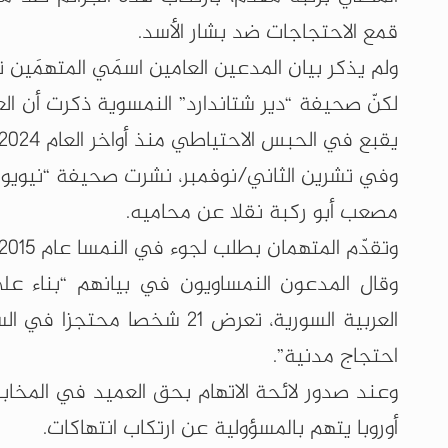
قمع الاحتجاجات ضد بشار الأسد.
ولم يذكر بيان المدعين العامين اسمَي المتهمَين 
لكنّ صحيفة “دير شتاندارد” النمسوية ذكرت أن الع
يقبع في الحبس الاحتياطي منذ أواخر العام 2024.
وفي تشرين الثاني/نوفمبر، نشرت صحيفة “نيويور
مصعب أبو ركبة نقلا عن محاميه.
وتقدّم المتهمان بطلب لجوء في النمسا عام 2015، وأقاما فيها مذاك.
وقال المدعون النمساويون في بيانهم “بناء على
العربية السورية، تعرض 21 ش
احتجاج مدنية”.
وعند صدور لائحة الاتهام بحق العميد في المخابر
أوروبا يتهم بالمسؤولية عن ارتكاب انتهاكات.