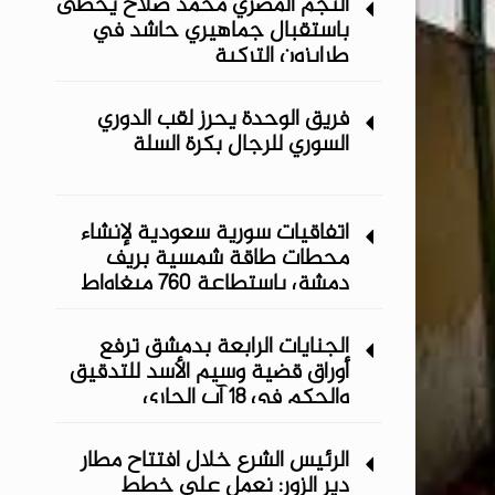
النجم المصري محمد صلاح يحظى
باستقبال جماهيري حاشد في
طرابزون التركية
فريق الوحدة يحرز لقب الدوري
السوري للرجال بكرة السلة
اتفاقيات سورية سعودية لإنشاء
محطات طاقة شمسية ‏بريف
دمشق باستطاعة 760 ميغاواط
الجنايات الرابعة بدمشق ترفع
أوراق قضية وسيم الأسد للتدقيق
والحكم في 18 آب الجاري
الرئيس الشرع خلال افتتاح مطار
دير الزور: نعمل على خطط