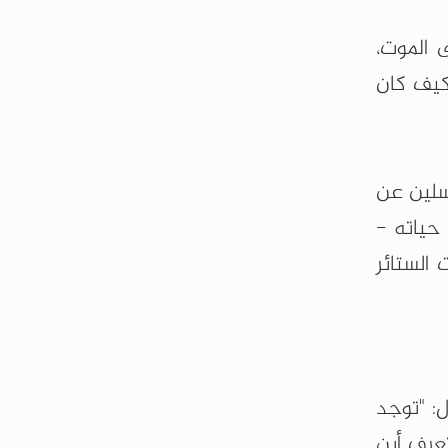
 الموت،
 كيف كان
سلين عن
حياته -
الستائر
ل: "توجد
تعرف أين