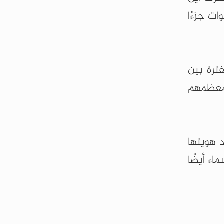
ت جزءًا
مها في الفترة بين
 لجثث قتلى معظمهم
 هويتها
اء أيضًا