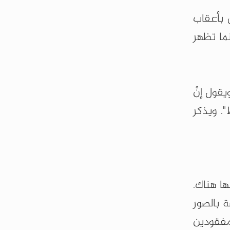
 بأعقاب
ما تظهر
قول إنَّ
. ويذكر
ا هناك.
ة بالصور
مفقودين