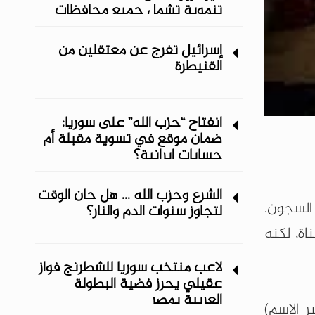
تنموية تشمل جميع محافظات
المنطقة الشرقية
إسرائيل تفرج عن معتقلين من
القنيطرة
انفتاح “حزب الله” على سوريا:
ضمان موقع في تسوية مقبلة أم
حسابات إيرانية؟
الشرع وحزب الله ... هل حان الوقت
السجون.
لتجاوز سنوات الدم والنار؟
ة، لكنه
لاعب منتخب سوريا للشطرنج فواز
عقيلي يحرز فضية البطولة
العربية بمصر
 الاسم)