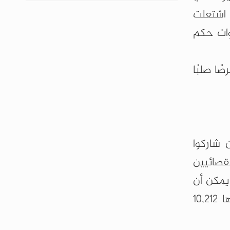
 ثواني قرارًا ربما هو الأهم في حياته. في تلك الأيام من شهر كانون الأول/ديسمبر 2024، اشتعلت
وات حكم
ا صلبًا
من الصحفيين من إذاعة شمال ألمانيا (NDR)، الذين شاركوا
لاستقصائيين
 وفق تحقيق* الجهات آنفة الذكر بعنوان "ملف دمشق" (Damascus Dossier)ـ يمكن أن
يقدّم معلومات حول مصير آلاف السوريين المفقودين. إذ توجد عليه أكثر من 70 ألف صورة يظهر فيها 10,212