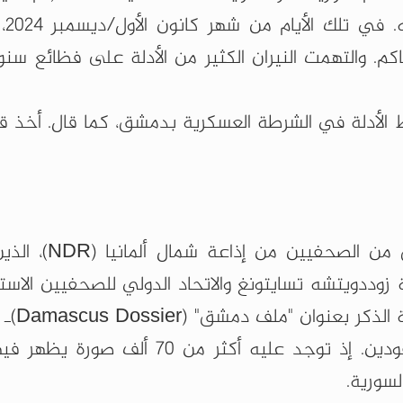
خلال بضع
. والتهمت النيران الكثير من الأدلة على فظائع سن
أدلة في الشرطة العسكرية بدمشق، كما قال. أخذ قرصً
وبعد عدة أشهر، وجد القرص طريقه إلى فريق 
ذاعة غرب ألمانيا (WDR) وصحيفة زوددويتشه تسايتونغ والاتحاد الدولي للصحفيين ا
(ICIJ). وهذا القرص ـ
لسورية.