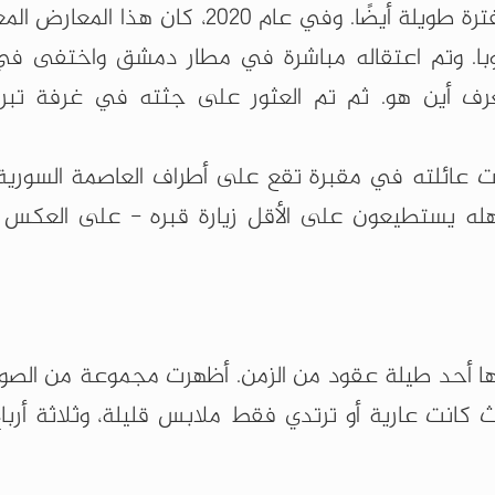
مازن الحمادة ناشط حقوقي كان يعتبر مفقودًا لفترة طويلة أيضًا. وفي عام 2020
وبا. وتم اعتقاله مباشرة في مطار دمشق واختفى 
عرف أين هو. ثم تم العثور على جثته في غرفة تبر
عت عائلته في مقبرة تقع على أطراف العاصمة السوري
له يستطيعون على الأقل زيارة قبره - على العكس 
ا أحد طيلة عقود من الزمن. أظهرت مجموعة من الصور 
ثة، أنَّ ثلثي الجثث كانت عارية أو ترتدي فقط ملابس قليلة، وثلاثة أر