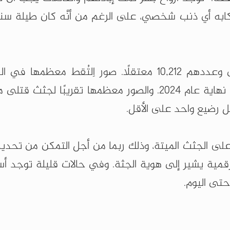
ابه أي ذنب شخصي، على الرغم من أنَّه كان طيلة سنوا
يحتوي "ملف دمشق" على صور لمعتقلين موتى وعددهم 10,212 معتقلًا. صور اِلتُقط معظ
منتصف عام 2015 وحتى سقوط نظام الأسد في نهاية عام 2024. والصور معظمها تقريبًا
ل رضيع واحد على الأقل.
ى الجثث الميتة، وذلك ربما من أجل التمكن من تحديد
مية يشير إلى هوية الجثة. وفي حالات قليلة توجد أسم
تى اليوم.