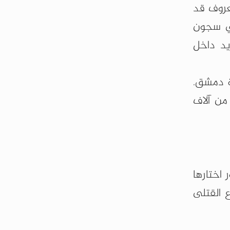
، كان هذا المعارض المعروف قد
في سجون
يد داخل
ة دمشق.
من آلاف
اختارها
باع القتلى