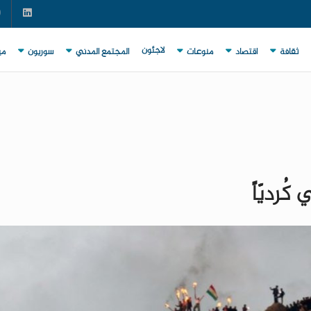
لاجئون
ثقافة
اقتصاد
منوعات
المجتمع المدني
سوريون
مي
ُرديّاً