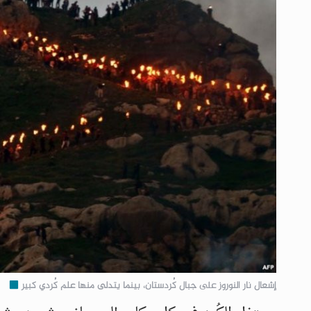
إشعال نار النوروز على جبال كُردستان، بينما يتدلى منها علم كُردي كبير