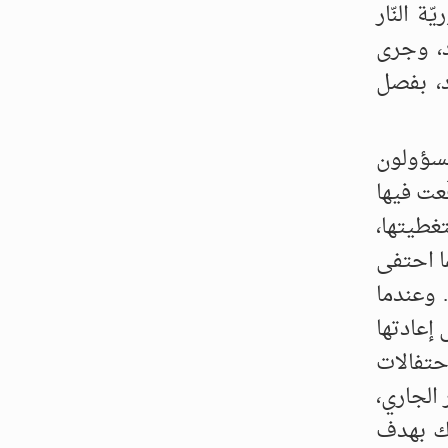
ة السّوريّة النّار
د، وجرى
د، بفصل
مسؤولون
عت فيها
غطيتها،
ما احتفى
. وعندما
إعادتها
به: ((اقامة الاحتفالات
منع تجول الدراجات النارية داخل المدن من 19 إلى 23 الشهر الجاري،
لك بهدف