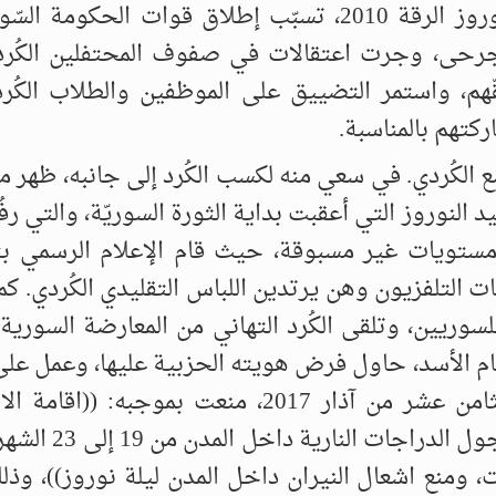
محمد، وجرح آخرون نتيجة ذلك. وفي عيد نوروز الرقة 2010، تسبّب إطلاق قوات الحكوم
جرحى، وجرت اعتقالات في صفوف المحتفلين الكُر
هم، واستمر التضييق على الموظفين والطلاب الكُر
تهم بالمناسبة.
الكُردي. في سعي منه لكسب الكُرد إلى جانبه، ظهر 
نوروز التي أعقبت بداية الثورة السوريّة، والتي رفُ
لى مستويات غير مسبوقة، حيث قام الإعلام الرسمي بت
ات التلفزيون وهن يرتدين اللباس التقليدي الكُردي. ك
لسوريين، وتلقى الكُرد التهاني من المعارضة السورية
م الأسد، حاول فرض هويته الحزبية عليها، وعمل على 
إلى المربع الأول، فأصدرت إدارته قراراً في الثامن عشر من آذار 2017، منعت بموج
والتجمعات في ليلة عيد نوروز منعاً باتاً، و
ات، ومنع اشعال النيران داخل المدن ليلة نوروز))، وذ