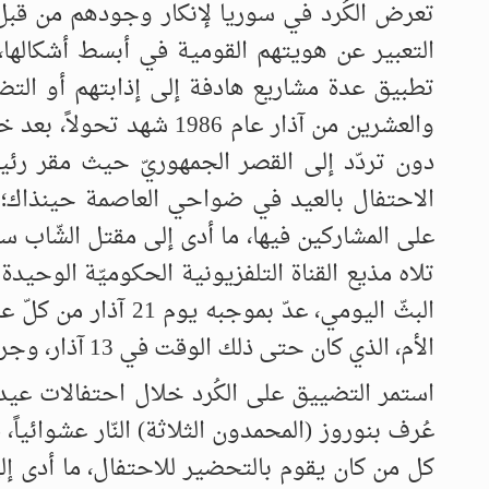
تعرض الكُرد في سوريا لإنكار وجودهم من قبل 
التعبير عن هويتهم القومية في أبسط أشكالها
تطبيق عدة مشاريع هادفة إلى إذابتهم أو التضي
والعشرين من آذار عام 6
دون تردّد إلى القصر الجمهوريّ حيث مقر رئي
الاحتفال بالعيد في ضواحي العاصمة حينذاك؛ 
على المشاركين فيها، ما أدى إلى مقتل الشّاب سل
تلاه مذيع القناة التلفزيونية الحكوميّة الوحيدة
البثّ اليومي، عدّ بم
الأم، الذي كان حتى ذلك الوقت في 13 آذار، وجرى نقله إلى 21 منه!
عُرف بنوروز (المحمدون الثلاثة) النّار عشوائيا
كل من كان يقوم بالتحضير للاحتفال، ما أدى إ