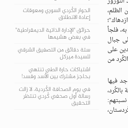
النوروز
ن الظلم،
الحوار الكُردي السوري ومعوقات
إعادة الانطلاق
زدهاك"؛
ه، فلجأ
حرائق "الإدارة الذاتية الديمقراطية"
في بعض هشيمها
لى جبال
دين على
ستة دقائق من التصفيق الشرقي
للسيدة ميركل
ـ21 من آذار، وقد تحرر الكُرد من
اشتباكات حارة الطي تنتهي
بحاجز مشترك بين الأسد وقسد!
جد فيها
في يوم الصحافة الكُردية، لا زالت
الكُرد،
رسالة أول صحفي كُردي تنتظر
نسبتهم:
التحقيق
ُردستان،