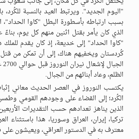
يحتفل الكُرد في كل مكان، إلى جانب شعوب شرق
"اليوم الجديد". ويرتبط العيد بالنسبة للكُرد، ب
بسبب ارتباطه بأسطورة البطل "كاوا الحداد"، ال
الذي كان يأمر بقتل اثنين منهم كل يوم، بناءً
"كاوا الحداد" إلى خديعة، إذ كان يقدم للملك د
كُردستان ويخفيهم هناك، إلى أن تمكن من قتل ا
الظلم، وعاد أبنائهم من الجبال.
يكتسب النوروز في العصر الحديث معاني إثبات
الكُرد؛ إلى القضاء على وجودهم القومي وطمس ه
الذين يناهز تعدادهم حسب التقديرات الأربع
تركيا، إيران، العراق وسوريا، هذا باستثناء الع
معترف به في الدستور العراقي، ويعيشون على ق