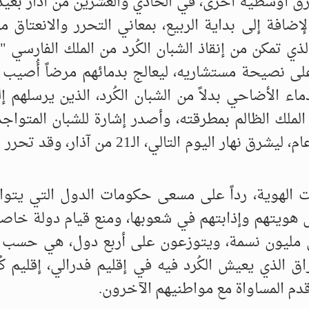
 أوسطية أُخرى، في الحادي والعشرين من آذار بعيد 
الإضافة إلى بداية الربيع، بمعاني التحرر والانعتاق م
ذي تمكن من إنقاذ الشبان الكُرد من الملك الفارسي "ا
 على نصيحة مستشاريه، ليعالج بدمائهم مرضاً أُصيب ب
ماء الأضاحي بدلاً من الشبان الكُرد، الذين يرسلهم إ
لملك الظالم بمطرقته، وأصدر إشارة للشبان المتواج
الجبال لإشعال نيران النوروز قبل حوالي 2700 عام، ليشرق نهار اليوم التالي، ال
 الهوية، رداً على مسعى حكومات الدول التي يتوا
ويتهم وإذابتهم في شعوبها، ومنع قيام دولة خاصة ب
ين مليون نسمة، ويتوزعون على أربع دول، هي حسب 
راق الذي يعيش الكُرد فيه في إقليم فدرالي، إقليم ك
دم المساواة مع مواطنيهم الآخرون.