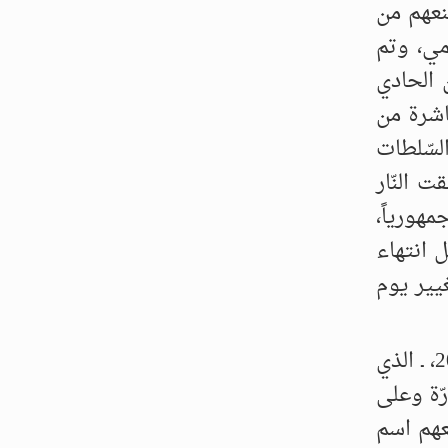
نعهم من
مي، وتم
 الحادي
مباشرة من
لسّلطات
 النّار
مهورياً،
ل انتهاء
م تغيير يوم
استمر التضييق على الكُرد خلال احتفالات عيد النوروز. أطلقت قوَّات الأمن عشية عيد النوروز 2008، ـ الذي
رّة وعلى
عهم اسم