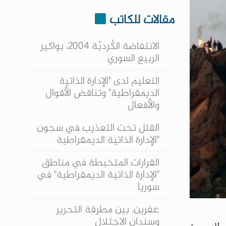
مقالات للكاتب
الانتفاضة الكُرديّة 2004، بواكير
الربيع السوري
التعليم لدى "الإدارة الذاتية
الديمقراطية" وتناقض الأقوال
والأفعال
القتل تحت التعذيب في سجون
"الإدارة الذاتية الديمقراطية
القرارات المتخبطة في مناطق
"الإدارة الذاتية الديمقراطية" في
سوريا
عفرين، بين مطرقة التحرير
وسندان الاحتلال