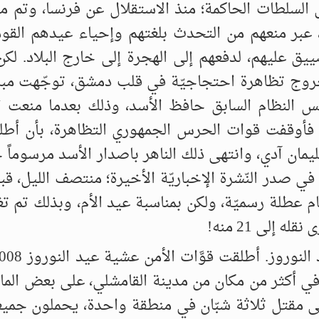
السلطات الحاكمة؛ منذ الاستقلال عن فرنسا، وتم م
، عبر منعهم من التحدث بلغتهم وإحياء عيدهم القو
يق عليهم، لدفعهم إلى الهجرة إلى خارج البلاد. لكن
198 شهد تحولاً، بعد خروج تظاهرة احتجاجيّة في قلب دمشق، توجّهت 
س النظام السابق حافظ الأسد، وذلك بعدما منعت ا
فأوقفت قوات الحرس الجمهوري التظاهرة، بأن أطلقت
يمان آدي، وانتهى ذلك الناهر باصدار الأسد مرسوماً ج
 في صدر النّشرة الإخباريّة الأخيرة؛ منتصف الليل، قب
وجبه يوم 21 آذار من كلّ عام عطلة رسميّة، ولكن بمناسبة عيد الأم، وبذلك ت
ً، في أكثر من مكان من مدينة القامشلي، على بعض الما
لى مقتل ثلاثة شبّان في منطقة واحدة، يحملون جمي