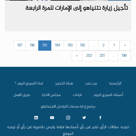
تأجيل زيارة نتنياهو إلى الإمارات للمرة الرابعة
197
196
195
194
193
192
...
2
1
‹
›
202
201
...
198
الرئيسية
من نحن
هيئة التحرير
لماذا السوري اليوم ؟
أصدقاء السوري اليوم
قراءات
مجلس الادارة
فريق العمل
برنامج إدارة منصات التواصل الاجتماعي
تنويه: مقالات الرأي تعبر عن رأي أصحابها فقط وليس بالضروة عن رأي أو توجه
الموقع