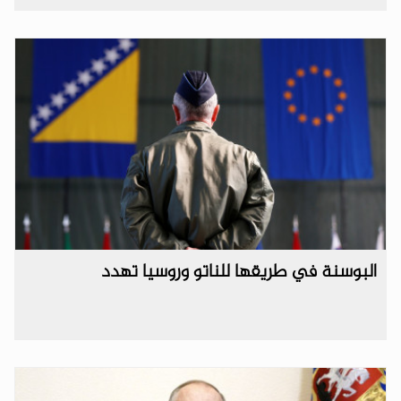
البوسنة في طريقها للناتو وروسيا تهدد