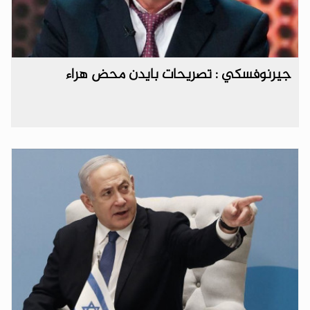
جيرنوفسكي : تصريحات بايدن محض هراء