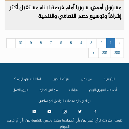
مسؤول أممي: سوريا أمام فرصة لبناء مستقبل أكثر
إشراقاً وتوسيع دعم التعافي والتنمية
...
10
9
8
7
6
5
4
3
2
1
‹
›
201
200
الرئيسية
من نحن
هيئة التحرير
لماذا السوري اليوم ؟
أصدقاء السوري اليوم
قراءات
مجلس الادارة
فريق العمل
برنامج إدارة منصات التواصل الاجتماعي
تنويه: مقالات الرأي تعبر عن رأي أصحابها فقط وليس بالضروة عن رأي أو توجه
الموقع