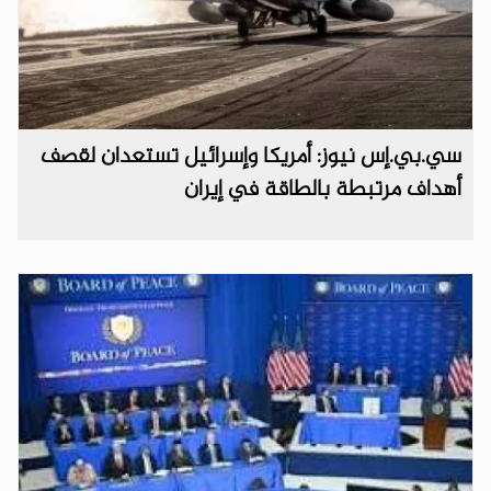
سي.بي.إس نيوز: أمريكا وإسرائيل تستعدان لقصف
أهداف مرتبطة بالطاقة في إيران