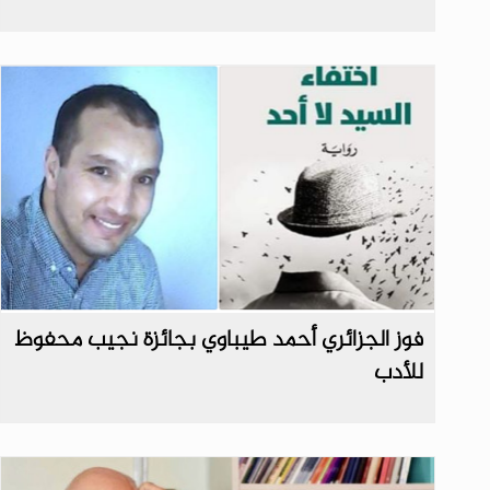
فوز الجزائري أحمد طيباوي بجائزة نجيب محفوظ
للأدب