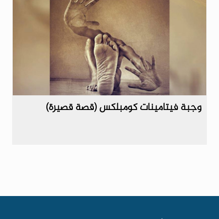
وجبة فيتامينات كومبلكس (قصة قصيرة)