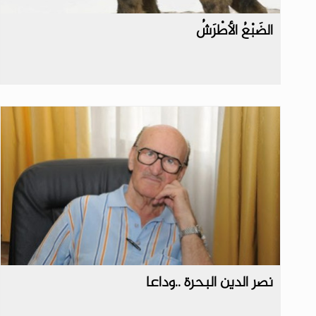
الضَبْعُ الأطْرَشُ
نصر الدين البحرة ..وداعا