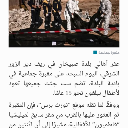
مقبرة جماعية
عثر أهالي بلدة صبيخان في ريف دير الزور
الشرقي، اليوم السبت، على مقبرة جماعية في
بادية البلدة، تضم ست جثث جميعها تعود
لأطفال يبلغون نحو 15 عامًا.
ووفقًا لما نقله موقع “نورث برس”، فإن المقبرة
تم العثور عليها بالقرب من مقر سابق لميليشيا
“فاطميون” الأفغانية، مشيرًا إلى أن اثنتين من