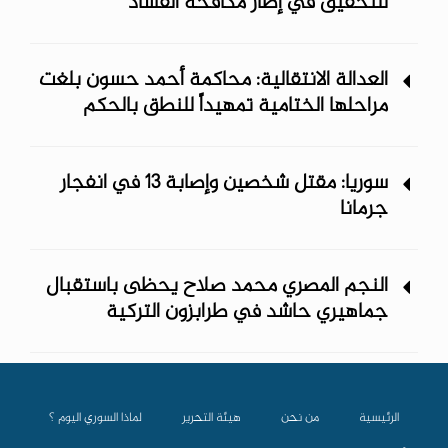
للتحقيق في إطار مكافحة الفساد
العدالة الانتقالية: محاكمة أحمد حسون بلغت
مراحلها الختامية تمهيداً للنطق بالحكم
سوريا: مقتل شخصين وإصابة 13 في انفجار
جرمانا
النجم المصري محمد صلاح يحظى باستقبال
جماهيري حاشد في طرابزون التركية
الرئيسية
من نحن
هيئة التحرير
لماذا السوري اليوم ؟