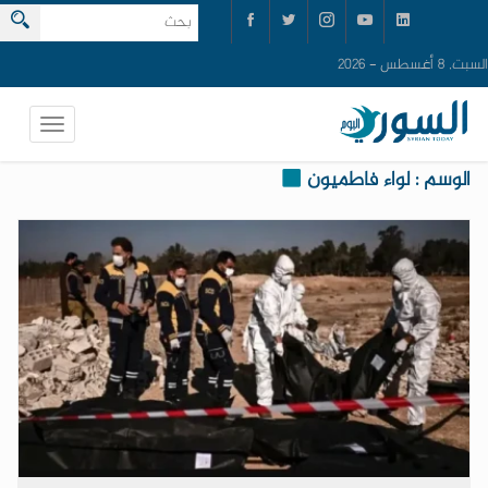
السبت, 8 أغسطس - 2026
الوسم : لواء فاطميون