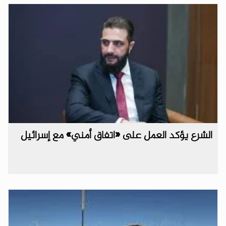
الشرع يؤكد العمل على «اتفاق أمني» مع إسرائيل