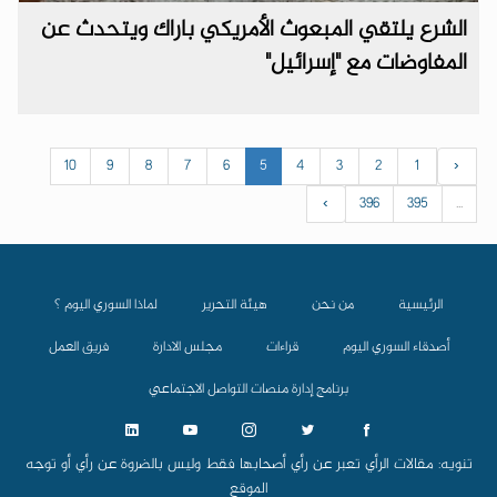
الشرع يلتقي المبعوث الأمريكي باراك ويتحدث عن
المفاوضات مع "إسرائيل"
10
9
8
7
6
5
4
3
2
1
‹
›
396
395
...
الرئيسية
من نحن
هيئة التحرير
لماذا السوري اليوم ؟
أصدقاء السوري اليوم
قراءات
مجلس الادارة
فريق العمل
برنامج إدارة منصات التواصل الاجتماعي
تنويه: مقالات الرأي تعبر عن رأي أصحابها فقط وليس بالضروة عن رأي أو توجه
الموقع