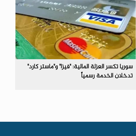
سوريا تكسر العزلة المالية: "فيزا" و"ماستر كارد"
تدخلان الخدمة رسمياً