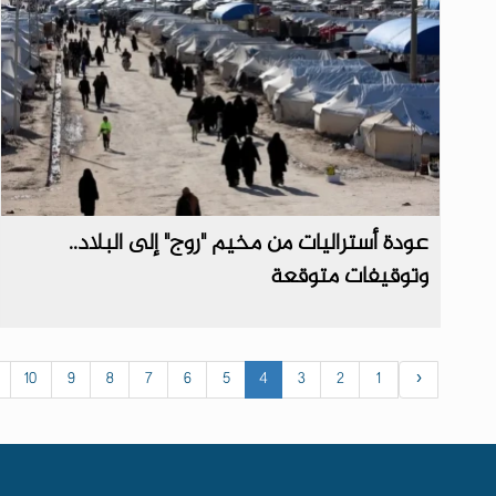
عودة أستراليات من مخيم "روج" إلى البلاد..
وتوقيفات متوقعة
10
9
8
7
6
5
4
3
2
1
‹