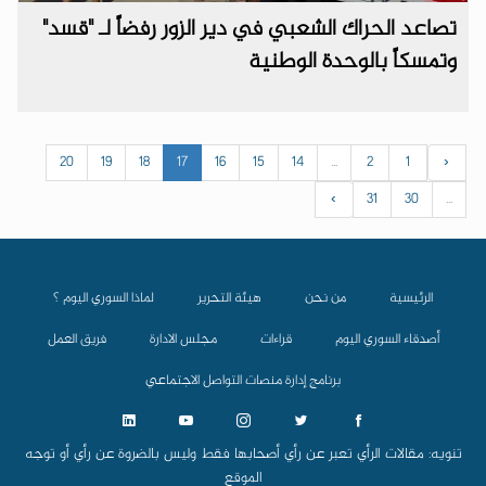
تصاعد الحراك الشعبي في دير الزور رفضاً لـ "قسد"
وتمسكاً بالوحدة الوطنية
20
19
18
17
16
15
14
...
2
1
‹
›
31
30
...
الرئيسية
من نحن
هيئة التحرير
لماذا السوري اليوم ؟
أصدقاء السوري اليوم
قراءات
مجلس الادارة
فريق العمل
برنامج إدارة منصات التواصل الاجتماعي
تنويه: مقالات الرأي تعبر عن رأي أصحابها فقط وليس بالضروة عن رأي أو توجه
الموقع