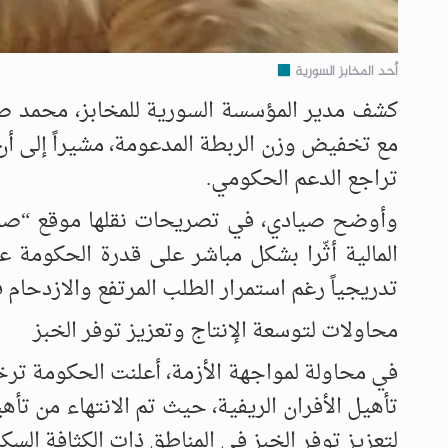
أحد المخابز السورية
كشف مدير المؤسسة السورية للمخابز، محمد صياد
مع تخفيض وزن الربطة المدعومة، مشيراً إلى أن
تراجع الدعم الحكومي.
وأوضح صيادي، في تصريحات نقلها موقع “صوت ا
المالية أثّرا بشكل مباشر على قدرة الحكومة عل
تدريجياً رغم استمرار الطلب المرتفع والازدحام ف
محاولات لتوسعة الإنتاج وتعزيز توفر الخبز
تأهيل الأفران الريفية، حيث تم الانتهاء من ت
لتعزيز توفر الخبز في المناطق ذات الكثافة السكا