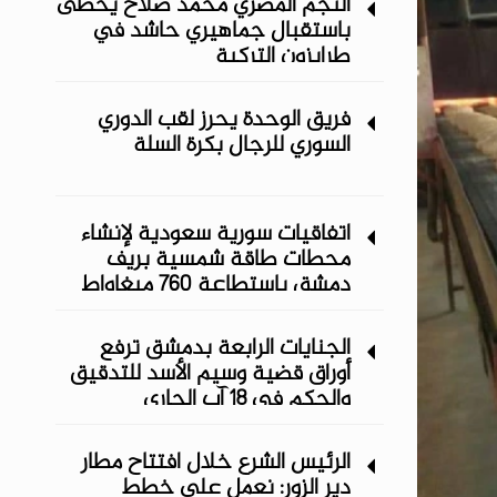
النجم المصري محمد صلاح يحظى
باستقبال جماهيري حاشد في
طرابزون التركية
فريق الوحدة يحرز لقب الدوري
السوري للرجال بكرة السلة
اتفاقيات سورية سعودية لإنشاء
محطات طاقة شمسية ‏بريف
دمشق باستطاعة 760 ميغاواط
الجنايات الرابعة بدمشق ترفع
أوراق قضية وسيم الأسد للتدقيق
والحكم في 18 آب الجاري
الرئيس الشرع خلال افتتاح مطار
دير الزور: نعمل على خطط