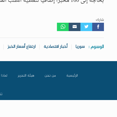
بحاجة إلى 160 مخبزاً إضافياً لتغطية الطلب المتزايد.
شارك:
الوسوم :
سوريا
أخبار اقتصادية
ارتفاع أسعار الخبز
الرئيسية
من نحن
هيئة التحرير
لماذا 
تن
جميع الحقوق محفوظة © 2026 السوري اليوم | صنع بـ
بواسطة
م
❤️