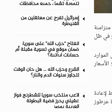
تنموية تشمل جميع محافظات
المنطقة الشرقية
إسرائيل تفرج عن معتقلين من
القنيطرة
متزامنة
ح في ظل
انفتاح “حزب الله” على سوريا:
ضمان موقع في تسوية مقبلة أم
الموارد
حسابات إيرانية؟
الأسعار
الشرع وحزب الله ... هل حان الوقت
لتجاوز سنوات الدم والنار؟
، مع خطط لإعادة
لاعب منتخب سوريا للشطرنج فواز
عقيلي يحرز فضية البطولة
ة عرطوز
العربية بمصر