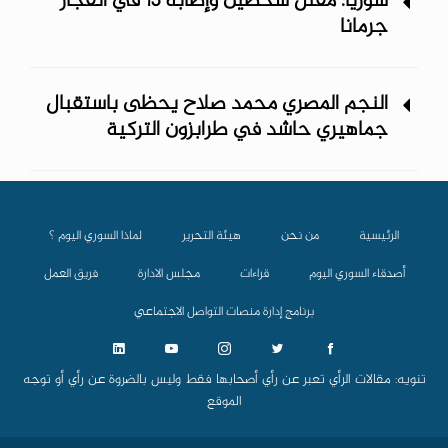
سوريا: مقتل شخصين وإصابة 13 في انفجار
جرمانا
النجم المصري محمد صلاح يحظى باستقبال
جماهيري حاشد في طرابزون التركية
الرئيسية
من نحن
هيئة التحرير
لماذا السوري اليوم ؟
أصدقاء السوري اليوم
قراءات
مجلس الادارة
فريق العمل
برنامج إدارة منصات التواصل الاجتماعي
تنويه: مقالات الرأي تعبر عن رأي أصحابها فقط وليس بالضروة عن رأي أو توجه
الموقع