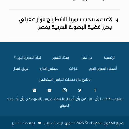
لاعب منتخب سوريا للشطرنج فواز عقيلي
يحرز فضية البطولة العربية بمصر
الرئيسية
من نحن
هيئة التحرير
لماذا السوري اليوم ؟
أصدقاء السوري اليوم
قراءات
مجلس الادارة
فريق العمل
برنامج إدارة منصات التواصل الاجتماعي
تنويه: مقالات الرأي تعبر عن رأي أصحابها فقط وليس بالضروة عن رأي أو توجه
الموقع
جميع الحقوق محفوظة © 2026 السوري اليوم | صنع بـ
بواسطة
ماسترز
❤️