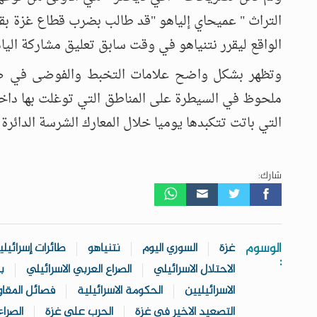
التراث " عميحاي إلياهو "قد طالب بضرب قطاع غزة بق
الواقع ليقرر نتنياهو في وقت سابق تعليق مشاركة اليا
وتظهر بشكل واضح علامات التخبط والفوضى في صف
ملحوظ في السيطرة على المناطق التي توغلت بها داخل
التي باتت تتكبدها يوميا خلال المعارك الشرسة الدائرة
شارك:
الوسوم
غزة
السوري اليوم
نتنياهو
طائرات إسرائيلي
:
الاحتلال الاسرائيلي
الصراع العربي الاسرائيلي
ب
الاسرائيليين
الحكومة الاسرائيلية
فصائل المقا
التصعيد الاخير في غزة
الحرب على غزة
الصرا