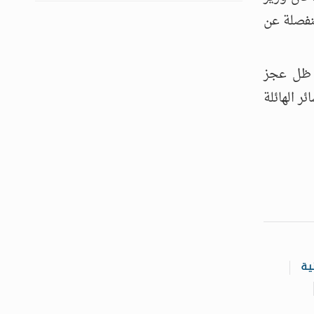
نفصلة عن
 ظل عجز
 الهائلة
ية