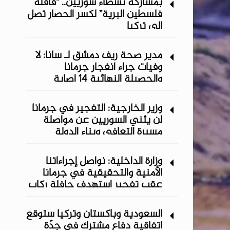
بمشاركة نشطاء سوريين.. “قافلة
فلسطين البرية” لكسر الحصار تصل
إلى تركيا
مدير صحة ريف دمشق لـ سانا: لا
وفيات جراء انفجار جرمانا
والحصيلة النهائية 14 إصابة
وزير الخارجية: التفجير في جرمانا
لن يثني السوريين عن مواصلة
مسيرة التعافي وبناء الدولة
وزارة الداخلية: نواصل إجراءاتنا
الأمنية والتحقيقية في جرمانا
عقب تفجير استهدف حافلة ركاب
السعودية وباكستان وتركيا ستوقع
اتفاقية دفاع مشترك في جدّة