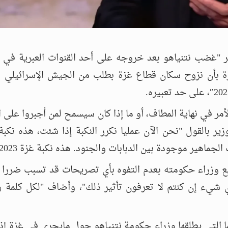
ر "غضب نتنياهو بعد خروجه على أحد القنوات العبرية في م
ي في غزة بأن نزوح سكان قطاع غزة بطلب من الجيش الإسرائيلي 
أمر في نهاية المطاف، أو ما إذا كان سيسمح لمن أجبروا على 
ير بالقول "نحن الآن عمليا نكرر النكبة إذا شئت، هذه نكبة 
ماهير موجودة بين الدبابات والجنود. هذه نكبة غزة 2023".
جميع وزراء حكومته بعدم التفوه بأي تصريحات قد تسبب ضررا ل
ي شيء إن كنتم لا تعرفون تأثير ذلك"، وأضاف "لكل كلمة و
 التي يطلقها وزراء حكومة نتنياهو حول مايجري في غزة إذ 