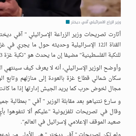
وزير الزراع الاسرائيلي آفي ديختر
أثارت تصريحات وزير الزراعة الإسرائيلي " آفي ديخت
القناة الـ12 الإسرائيلية وحديثه حول ما يجر
للنكبة الفلسطينية" مضيفا إن ما يحدث هو "نكبة غزة 2023″، على حد تعبيره.
وأوضح الوزير الإسرائيلي، أنه لا يعرف كيف سينتهي ال
سكان شمالي قطاع غزة بالعودة إلى منازلهم وتابع الوز
مجال لخوض حرب كما يريد الجيش إدارتها إذا ما كانت الج
و سارع نتنياهو بعد مقابلة الوزير " آفي " بمطالبة 
وقال في تصريحات تلفزيونية "عليكم ألا تتفوهوا بأ
صعيد الموقف الإعلامي لإسرائيل في العالم".
ولم تكن تصريحات " آفي ديختر " هي الأولى من نوعها