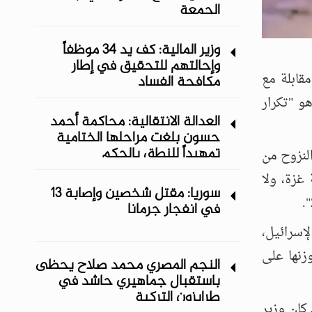
الجمعة
وزير المالية: كف يد 34 موظفاً
وإحالتهم للتحقيق في إطار
قابلة مع
مكافحة الفساد
هو "تكرار
العدالة الانتقالية: محاكمة أحمد
حسون بلغت مراحلها الختامية
تمهيداً للنطق بالحكم
النزوح من
غزة، ولا
سوريا: مقتل شخصين وإصابة 13
في انفجار جرمانا
إسرائيل،
زنها على
النجم المصري محمد صلاح يحظى
باستقبال جماهيري حاشد في
طرابزون التركية
كان وزير