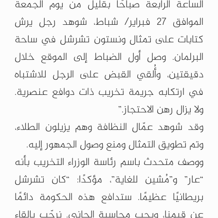
الساعة الرابعة صباحًا بقليل من يوم الجمعة
الموافق 27 فبراير/ شباط، شوهد رجل يرش
كتابات على تمثال ونستون تشرشل في ساحة
البرلمان. وصل أول الضباط إلى الموقع خلال
دقيقتين، وأُلقي القبض على الرجل للاشتباه
في ارتكابه جريمة تخريب ذات دوافع عنصرية.
ولا يزال رهن الاحتجاز.”
وقد شوهد عمّال النظافة وهم يزيلون الطلاء،
وتم تطويق التمثال ومنع وصول الجمهور إليه.
ووصف متحدث باسم رئاسة الوزراء التخريب بأنه
“عار” و”مُشين للغاية”، مؤكدًا: “كان تشرشل
بريطانيًا عظيمًا. ستدافع هذه الحكومة دائمًا
عن قيمنا، ويجب محاسبة الجاني. نرحّب بإلقاء