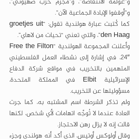
و”عولمة الانتفاضة”، و”مجرم حرب صهيوني”،
و”أوقفوا الإبادة الجماعية الآن”.
كما كُتبت عبارة هولندية تقول: “groetjes uit
den Haag”، والتي تعني “تحيات من لاهاي”.
وأعلنت المجموعة الهولندية “Free the Filton
24″، في إشارة إلى نشطاء العمل الفلسطيني
المتهمين بالتخريب في مواقع شركة الدفاع
الإسرائيلية Elbit في المملكة المتحدة،
مسؤوليتها عن التخريب.
ولم تذكر الشرطة اسم المشتبه به، كما جرت
العادة عندما لا تُوجَّه اتهامات لأي شخص، لكنها
قالت إنه لا يزال رهن الاحتجاز.
وقال أولوكس أوتيس، الذي أكد أنه هولندي وجزء