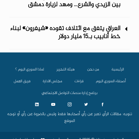
بين الزيدي والشرع... ومهد لزيارة دمشق
العراق يتفق مع ائتلاف تقوده «شيفرون» لبناء
خط أنابيب بـ15 مليار دولار
الرئيسية
من نحن
هيئة التحرير
لماذا السوري اليوم ؟
أصدقاء السوري اليوم
قراءات
مجلس الادارة
فريق العمل
برنامج إدارة منصات التواصل الاجتماعي
تنويه: مقالات الرأي تعبر عن رأي أصحابها فقط وليس بالضروة عن رأي أو توجه
الموقع