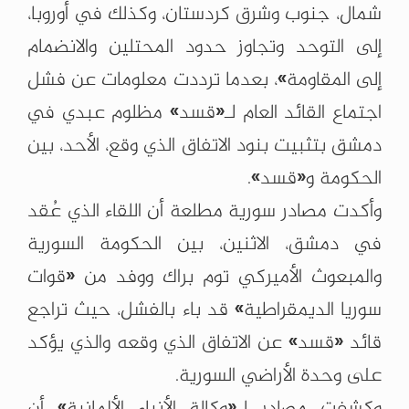
شمال، جنوب وشرق كردستان، وكذلك في أوروبا،
إلى التوحد وتجاوز حدود المحتلين والانضمام
إلى المقاومة»، بعدما ترددت معلومات عن فشل
اجتماع القائد العام لـ«قسد» مظلوم عبدي في
دمشق بتثبيت بنود الاتفاق الذي وقع، الأحد، بين
الحكومة و«قسد».
وأكدت مصادر سورية مطلعة أن اللقاء الذي عُقد
في دمشق، الاثنين، بين الحكومة السورية
والمبعوث الأميركي توم براك ووفد من «قوات
سوريا الديمقراطية» قد باء بالفشل، حيث تراجع
قائد «قسد» عن الاتفاق الذي وقعه والذي يؤكد
على وحدة الأراضي السورية.
وكشفت مصادر لـ«وكالة الأنباء الألمانية» أن