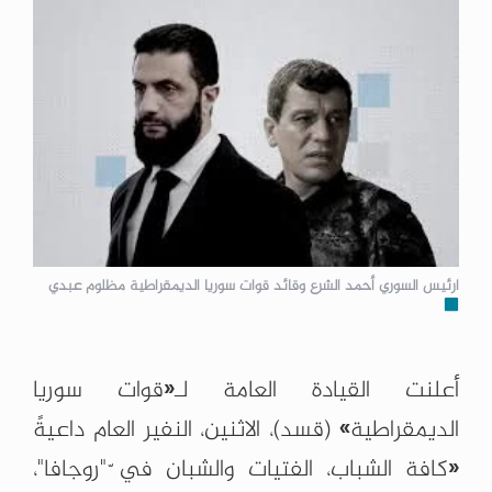
ارئيس السوري أحمد الشرع وقائد قوات سوريا الديمقراطية مظلوم عبدي
أعلنت القيادة العامة لـ«قوات سوريا
الديمقراطية» (قسد)، الاثنين، النفير العام داعيةً
«كافة الشباب، الفتيات والشبان في ّ"روجافا"،