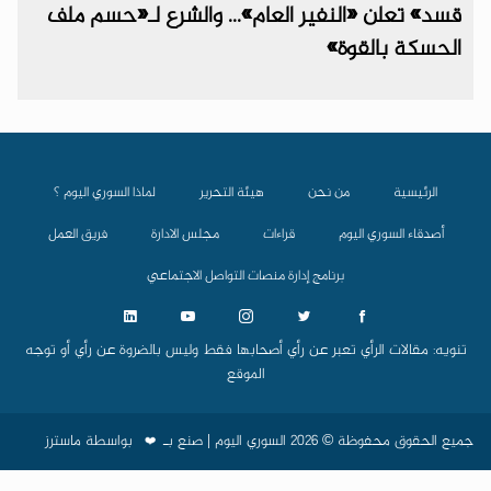
قسد» تعلن «النفير العام»... والشرع لـ«حسم ملف
الحسكة بالقوة»
الرئيسية
من نحن
هيئة التحرير
لماذا السوري اليوم ؟
أصدقاء السوري اليوم
قراءات
مجلس الادارة
فريق العمل
برنامج إدارة منصات التواصل الاجتماعي
تنويه: مقالات الرأي تعبر عن رأي أصحابها فقط وليس بالضروة عن رأي أو توجه
الموقع
جميع الحقوق محفوظة © 2026 السوري اليوم | صنع بـ
بواسطة
ماسترز
❤️