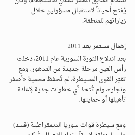
للنظام السابق القصر كمكانٍ للاستجمام، وكان
يُفتح أحياناً لاستقبال مسؤولين خلال
زياراتهم للمنطقة.
إهمال مستمر بعد 2011
بعد اندلاع الثورة السورية عام 2011، دخلت
رأس العين مرحلة جديدة من التدهور. ومع
تغيّر القوى المسيطرة، لم تُحفظ محمية «أصفر
ونجار»، ولم تُتخذ أي خطوات جدية لإعادة
تأهيلها أو حمايتها.
ومع سيطرة قوات سوريا الديمقراطية (قسد)