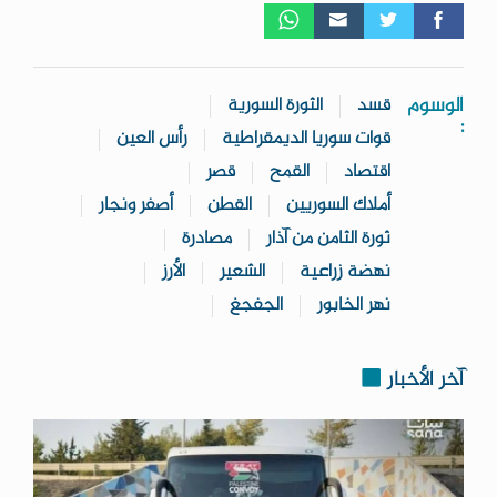
الوسوم
قسد
الثورة السورية
:
قوات سوريا الديمقراطية
رأس العين
اقتصاد
القمح
قصر
أملاك السوريين
القطن
أصفر ونجار
ثورة الثامن من آذار
مصادرة
نهضة زراعية
الشعير
الأرز
نهر الخابور
الجفجغ
آخر الأخبار