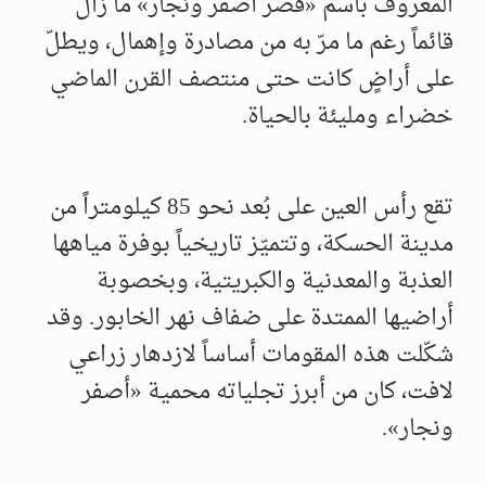
المعروف باسم «قصر أصفر ونجار» ما زال
قائماً رغم ما مرّ به من مصادرة وإهمال، ويطلّ
على أراضٍ كانت حتى منتصف القرن الماضي
خضراء ومليئة بالحياة.
تقع رأس العين على بُعد نحو 85 كيلومتراً من
مدينة الحسكة، وتتميّز تاريخياً بوفرة مياهها
العذبة والمعدنية والكبريتية، وبخصوبة
أراضيها الممتدة على ضفاف نهر الخابور. وقد
شكّلت هذه المقومات أساساً لازدهار زراعي
لافت، كان من أبرز تجلياته محمية «أصفر
ونجار».