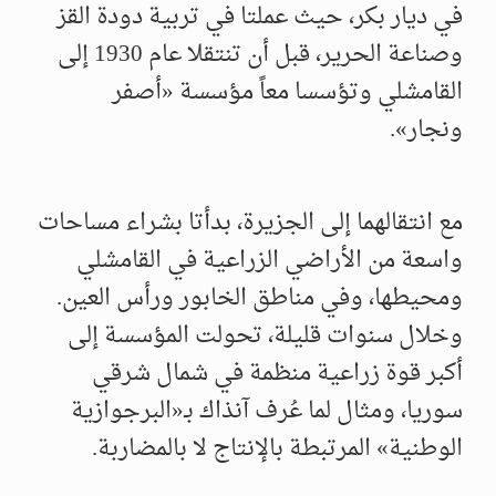
في ديار بكر، حيث عملتا في تربية دودة القز
وصناعة الحرير، قبل أن تنتقلا عام 1930 إلى
القامشلي وتؤسسا معاً مؤسسة «أصفر
ونجار».
مع انتقالهما إلى الجزيرة، بدأتا بشراء مساحات
واسعة من الأراضي الزراعية في القامشلي
ومحيطها، وفي مناطق الخابور ورأس العين.
وخلال سنوات قليلة، تحولت المؤسسة إلى
أكبر قوة زراعية منظمة في شمال شرقي
سوريا، ومثال لما عُرف آنذاك بـ«البرجوازية
الوطنية» المرتبطة بالإنتاج لا بالمضاربة.