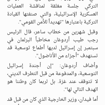
التركي جلسة مغلقة لمناقشة ‏العمليات
العسكرية الإسرائيلية، والتي صنفتها القيادة
التركية باعتبارها "تهديداً ‏للأمن القومي". ‏
وقبل شهرين من خطاب ساعر، قال الرئيس
رجب طيب أردوغان مخاطباً ‏البرلمان في
سبتمبر إن إسرائيل لديها أطماع توسعية قد
تستهدف "أجزاء من ‏الأناضول".
وأضاف أردوغان: "إن أجندة إسرائيل
التوسعية، والمدفوعة من قبل التطرف ‏الديني،
لا تتوقف عند غزة. بل لربما كان وطننا هو
الهدف التالي لها".
أما فيدان، وزير الخارجية الذي كان من قبل قد