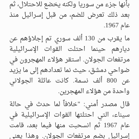
بأنها جزء من سوريا ولكنه يخضع للاحتلال، ثم
‏بعد ذلك تعرض للضم، من قبل إسرائيل منذ
عام 1967. ‏
ما يقرب من 130 ألف سوري تم إجلاؤهم عن
ديارهم حينما احتلت القوات ‏الإسرائيلية
مرتفعات الجولان. استقر هؤلاء المهجرون في
ضواحي دمشق، ‏حيث نما تعدادهم إلى ما يزيد
عن 800 ألف نسمة. كانت عائلة الجولاني
واحدة ‏من هؤلاء المهجرين. ‏
قال مصدر أمني: "خلافاً لما حدث في حالة
سيناء، التي احتلتها القوات ‏الإسرائيلية في
عام 1967 ثم انسحبت منها فيما بعد، قامت
إسرائيل بضم ‏مرتفعات الجولان. وهذا يعني