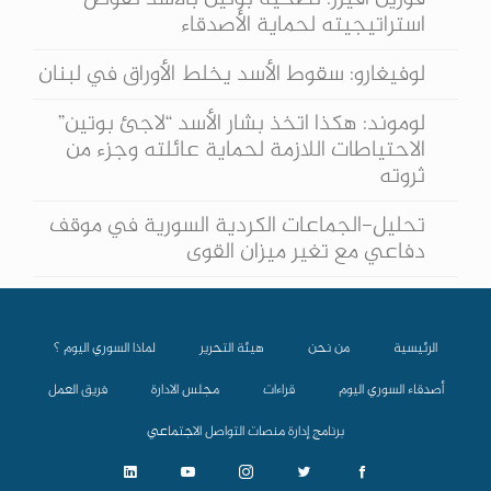
استراتيجيته لحماية الأصدقاء
لوفيغارو: سقوط الأسد يخلط الأوراق في لبنان
لوموند: هكذا اتخذ بشار الأسد “لاجئ بوتين”
الاحتياطات اللازمة لحماية عائلته وجزء من
ثروته
تحليل-الجماعات الكردية السورية في موقف
دفاعي مع تغير ميزان القوى
الرئيسية
من نحن
هيئة التحرير
لماذا السوري اليوم ؟
أصدقاء السوري اليوم
قراءات
مجلس الادارة
فريق العمل
برنامج إدارة منصات التواصل الاجتماعي