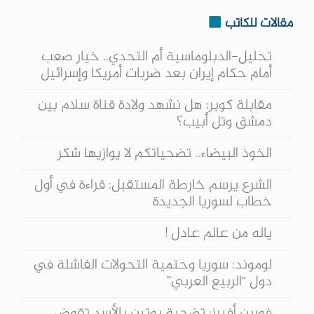
مقالات للكاتب
تحليل-الدبلوماسية أم التحدي.. خيار صعب
أمام حكام إيران بعد ضربات أمريكا وإسرائيل
مقابلة كوبر: هل نشهد ولادة قناة سلام بين
دمشق وتل أبيب؟
الخوذ البيضاء.. تضحياتكم لا يوازيها شكر
الشرع يرسم خارطة المستقبل: قراءة في أول
خطاب لسوريا الجديدة
ياله من عالم عادل !
لوموند: سوريا وحتمية التحولات الفاشلة في
دول “الربيع العربي”
فورين أفيرز: تضحية بوتين بالأسد تقوض