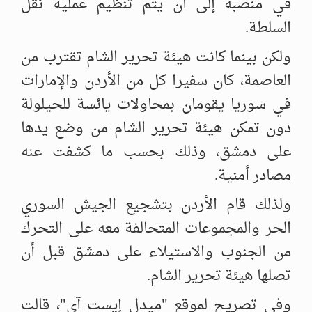
في منصبه إلى أن يتم ‏تنظيم عملية نقل
السلطة. ‏
ولكن بينما كانت هيئة تحرير الشام تقترب من
العاصمة، كان سفيرا كل من ‏الأردن والإمارات
في سوريا يقومان بمحاولات يائسة للحيلولة
دون تمكن هيئة ‏تحرير الشام من وضع يدها
على دمشق، وذلك بحسب ما كشفت عنه
مصادر ‏أمنية. ‏
ولذلك قام الأردن بتشجيع الجيش السوري
الحر والمجموعات المتحالفة معه ‏على التحرك
من الجنوب والاستيلاء على دمشق قبل أن
تصلها هيئة تحرير ‏الشام. ‏
وفي تصريح لموقع "ميدل إيست آي"، قالت