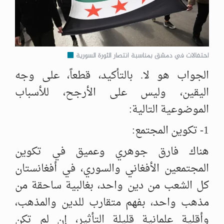
احتفالات في دمشق بمناسبة انتصار الثورة السورية
الجواب هو لا. بالتأكيد، قطعاً، على وجه
اليقين، وليس على الأرجح، للأسباب
الموضوعية التالية:
1- تكوين المجتمع:
هناك فارق جوهري وعميق في تكوين
المجتمعين الأفغاني والسوري، في أفغانستان
كل الشعب من دين واحد، بغالبية ساحقة من
مذهب واحد، بفهم متقارب للدين والمذهب،
وأقلية علمانية قليلة التأثير، إن لم تكن