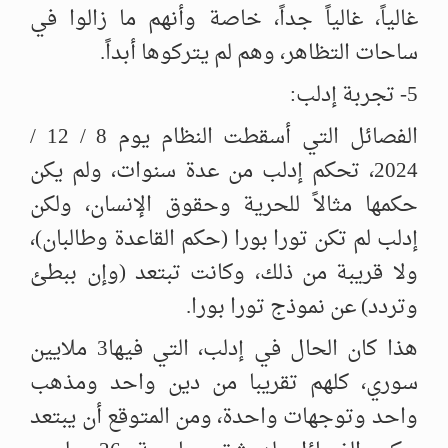
غالياً، غالياً جداً، خاصة وأنهم ما زالوا في
ساحات التظاهر، وهم لم يتركوها أبداً.
5- تجربة إدلب:
الفصائل التي أسقطت النظام يوم 8 / 12 /
2024، تحكم إدلب من عدة سنوات، ولم يكن
حكمها مثالاً للحرية وحقوق الإنسان، ولكن
إدلب لم تكن تورا بورا (حكم القاعدة وطالبان)،
ولا قريبة من ذلك، وكانت تبتعد (وإن ببطئ
وتردد) عن نموذج تورا بورا.
هذا كان الحال في إدلب، التي فيها3 ملايين
سوري، كلهم تقريبا من دين واحد ومذهب
واحد وتوجهات واحدة، ومن المتوقع أن يبتعد