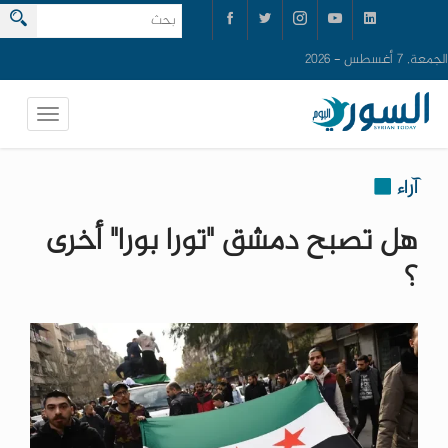
الجمعة, 7 أغسطس - 2026
آراء
هل تصبح دمشق "تورا بورا" أخرى
؟