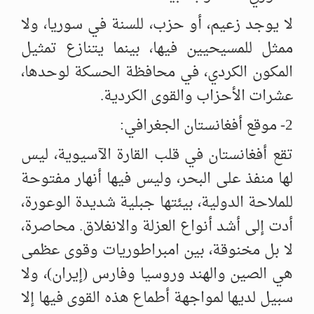
لا يوجد زعيم، أو حزب، للسنة في سوريا، ولا
ممثل للمسيحيين فيها، بينما يتنازع تمثيل
المكون الكردي، في محافظة الحسكة لوحدها،
عشرات الأحزاب والقوى الكردية.
2- موقع أفغانستان الجغرافي:
تقع أفغانستان في قلب القارة الآسيوية، ليس
لها منفذ على البحر، وليس فيها أنهار مفتوحة
للملاحة الدولية، بيئتها جبلية شديدة الوعورة،
أدت إلى أشد أنواع العزلة والانغلاق. محاصرة،
لا بل مخنوقة، بين امبراطوريات وقوى عظمى
هي الصين والهند وروسيا وفارس (إيران)، ولا
سبيل لديها لمواجهة أطماع هذه القوى فيها إلا