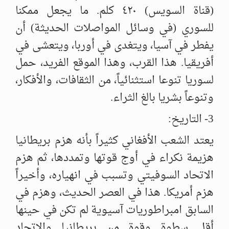
(قناة السويس) ٤٢٠ كلم. ما يجعل ممكنا
للسوري (في وسائل المواصلات الحديثة) أن
يفطر في آسيا، ويتغدى في أوربا، ويتعشى في
أفريقيا. هذا القرب، وهذا الموقع الفريد، حمل
لسوريا تنوعا استثنائياً، من الثقافات، والأفكار،
وتنوعاً بشريا بالغ الثراء.
3- التاريخ:
يعتد الشعب الأفغاني كثيراً بأنه هزم بريطانيا
هزيمة نكراء في أوج قوتها وتمددها، ثم هزم
الاتحاد السوفيتي وتسبب في انهياره، وأخيراً
هزم أمريكا. هذا في العصر الحديث، وهزم في
السابق امبراطوريات آسيوية لم تكن في حينها
أقل سطوة وقوة من بريطانيا والاتحاد