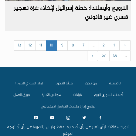
النرويج وأيسلندا: خطة إسرائيل لإخلاء غزة تهجير
قسري غير قانوني
13
12
11
10
9
8
7
...
2
1
‹
›
57
56
...
الرئيسية
من نحن
هيئة التحرير
لماذا السوري اليوم ؟
أصدقاء السوري اليوم
قراءات
مجلس الادارة
فريق العمل
برنامج إدارة منصات التواصل الاجتماعي
تنويه: مقالات الرأي تعبر عن رأي أصحابها فقط وليس بالضروة عن رأي أو توجه
الموقع