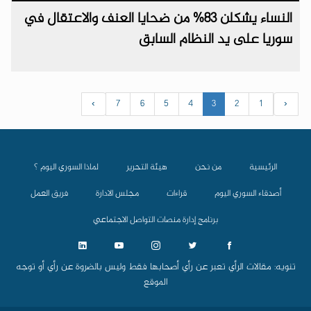
النساء يشكلن 83% من ضحايا العنف والاعتقال في
سوريا على يد النظام السابق
›
7
6
5
4
3
2
1
‹
الرئيسية
من نحن
هيئة التحرير
لماذا السوري اليوم ؟
أصدقاء السوري اليوم
قراءات
مجلس الادارة
فريق العمل
برنامج إدارة منصات التواصل الاجتماعي
تنويه: مقالات الرأي تعبر عن رأي أصحابها فقط وليس بالضروة عن رأي أو توجه
الموقع