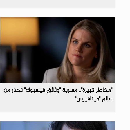
"مخاطر كبيرة".. مسربة "وثائق فيسبوك" تحذر من
عالم "ميتافيرس"