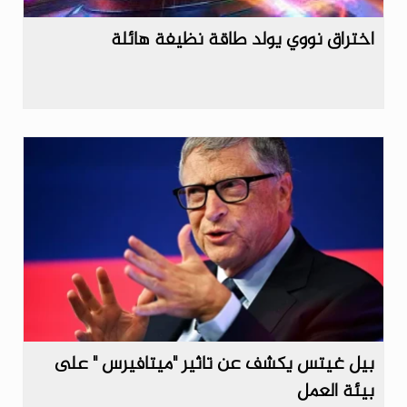
اختراق نووي يولد طاقة نظيفة هائلة
بيل غيتس يكشف عن تاثير "ميتافيرس " على
بيئة العمل