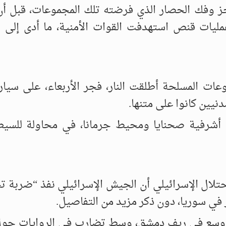
جز وفك الحصار الذي فرضته تلك المجموعات، قبل أن
يات قنص استهدفت القوات الأمنية، ما أدى إلى 
ات المسلحة أطلقت النار، فجر الأربعاء، على سيار
نيين كانوا على متنها.
ي أشرفية صحنايا ومحيط جرمانا، في محاولة للسي
لال الإسرائيلي أن الجيش الإسرائيلي نفذ “ضربة ت
ي سوريا، دون ذكر مزيد من التفاصيل.
أوسع في ريف دمشق، وسط تضارب في الروايات حول