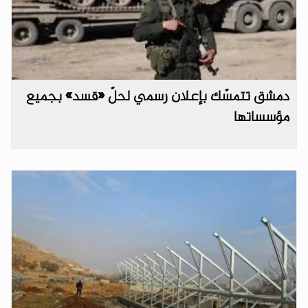
دمشق تتمسّك بإعلان رسمي لحلّ «قسد» بجميع
مؤسساتها