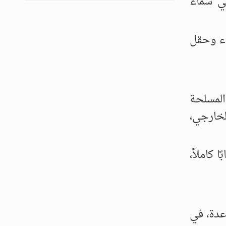
في سماء
اء وحقل
المسلحة
لخارجي،
كاملاً،
عدة، في