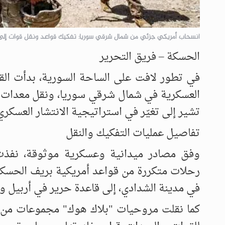
انسحاب أمريكي جزئي من شمال شرقي سوريا: تفكيك قواعد ونقل قوات إلى 
الحسكة – فريق التحرير
في تطور لافت على الساحة السورية، بدأت القو
العسكرية في شمال شرقي سوريا، ونقل معدات و
تشير إلى تغيّر في استراتيجية الانتشار العسكري
تفاصيل عمليات التفكيك والنقل
رحلات متكررة من قواعد أمريكية بريف الحسكة،
في مدينة الشدادي، إلى قاعدة حرير في أربيل و
كما نقلت مروحيات "بلاك هوك" مجموعات من ا