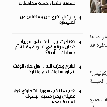
تنموية تشمل جميع محافظات
المنطقة الشرقية
إسرائيل تفرج عن معتقلين من
القنيطرة
قواعدها
انفتاح “حزب الله” على سوريا:
خطوة قد
ضمان موقع في تسوية مقبلة أم
حسابات إيرانية؟
الشرع وحزب الله ... هل حان الوقت
لتجاوز سنوات الدم والنار؟
رات شحن أمريكية من طراز "C-130" و"هيركوليس"
 الجبسة
لاعب منتخب سوريا للشطرنج فواز
عقيلي يحرز فضية البطولة
ة تجميع
العربية بمصر