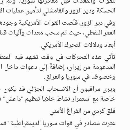
للقوات والمعدات قبل مغادرتها سوريا. وتم 
الحسكة ودير الزور والقامشلي لتأمين عمليات ال
وفي دير الزور، قلّصت القوات الأمريكية وجود
العمر النفطي، حيث تم سحب معدات وآليات قتالية
أبعاد ودلالات التحرك الأمريكي
تأتي هذه التحركات في وقت تشهد فيه المنطقة 
المدعومة من إيران، إضافةً إلى دعوات داخل ال
وخصوصًا في سوريا والعراق.
ويرى مراقبون أن الانسحاب الجزئي قد يكون جزء
خاصة مع استمرار نشاط خلايا تنظيم "داعش" في 
قلق كردي من الفراغ الأمني
عبّرت مصادر في قوات سوريا الديمقراطية "ق