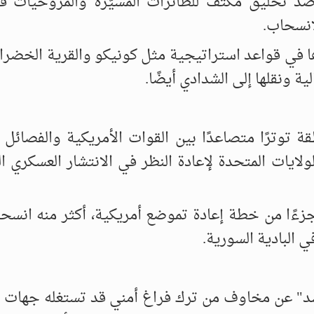
رصد تحليق مكثف للطائرات المسيّرة والمروحيات 
انسحاب.
ها في قواعد استراتيجية مثل كونيكو والقرية الخضر
 ونقلها إلى الشدادي أيضًا.
توترًا متصاعدًا بين القوات الأمريكية والفصائل 
ولايات المتحدة لإعادة النظر في الانتشار العسكري ا
ًا من خطة إعادة تموضع أمريكية، أكثر منه انسحابًا 
البادية السورية.
سد" عن مخاوف من ترك فراغ أمني قد تستغله جهات 