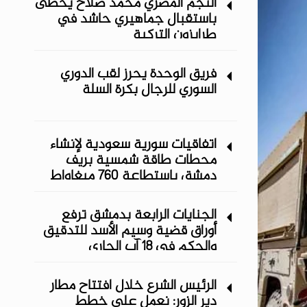
النجم المصري محمد صلاح يحظى
باستقبال جماهيري حاشد في
طرابزون التركية
فريق الوحدة يحرز لقب الدوري
السوري للرجال بكرة السلة
اتفاقيات سورية سعودية لإنشاء
محطات طاقة شمسية ‏بريف
دمشق باستطاعة 760 ميغاواط
الجنايات الرابعة بدمشق ترفع
أوراق قضية وسيم الأسد للتدقيق
والحكم في 18 آب الجاري
الرئيس الشرع خلال افتتاح مطار
دير الزور: نعمل على خطط