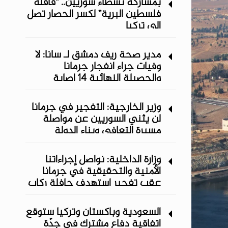
بمشاركة نشطاء سوريين.. “قافلة
فلسطين البرية” لكسر الحصار تصل
إلى تركيا
مدير صحة ريف دمشق لـ سانا: لا
وفيات جراء انفجار جرمانا
والحصيلة النهائية 14 إصابة
وزير الخارجية: التفجير في جرمانا
لن يثني السوريين عن مواصلة
مسيرة التعافي وبناء الدولة
وزارة الداخلية: نواصل إجراءاتنا
الأمنية والتحقيقية في جرمانا
عقب تفجير استهدف حافلة ركاب
السعودية وباكستان وتركيا ستوقع
اتفاقية دفاع مشترك في جدّة