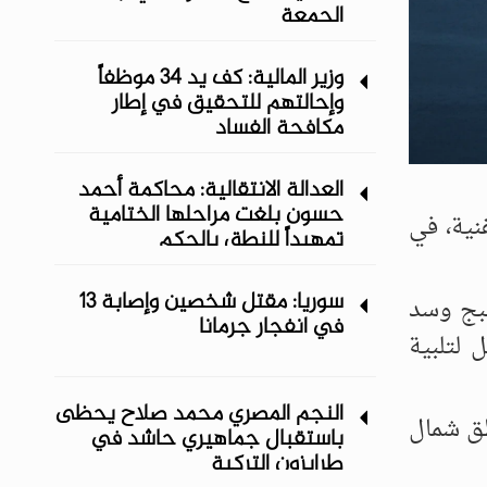
الجمعة
وزير المالية: كف يد 34 موظفاً
وإحالتهم للتحقيق في إطار
مكافحة الفساد
العدالة الانتقالية: محاكمة أحمد
حسون بلغت مراحلها الختامية
نية، في
تمهيداً للنطق بالحكم
سوريا: مقتل شخصين وإصابة 13
نبج وسد
في انفجار جرمانا
 لتلبية
النجم المصري محمد صلاح يحظى
طق شمال
باستقبال جماهيري حاشد في
طرابزون التركية