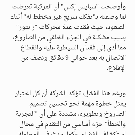
وأوضحت "سبايس إكس" أن المركبة تعرضت
لما وصفته بـ"تفكك سريع غير مخطط له" أثناء
الصعود، حيث فقدت عدة محركات "رابتور"
بسبب مشكلة في الجزء الخلفي من الصاروخ،
مما أدى إلى فقدان السيطرة عليه وانقطاع
الاتصال به بعد حوالي 9 دقائق ونصف من
الإقلاع.
ورغم هذا الفشل، تؤكد الشركة أن كل اختبار
يمثل خطوة مهمة نحو تحسين تصميم
الصاروخ وتطويره، مشددة على أن "التجربة
والخطأ" جزء أساسي من التقدم في مجال
استكشاف الفضاء. وكما حدث في المحاولة