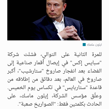
ايلون ماسك
للمرة الثانية على التوالي، فشلت شركة
"سبايس إكس" في إيصال أقمار صناعية إلى
الفضاء بعد انفجار صاروخ "ستارشيب"، أكبر
صاروخ في العالم، بعد دقائق من إطلاقه من
قاعدة "ستاربايس" في تكساس يوم الخميس.
وعلّق مؤسس الشركة، إيلون ماسك، على
الحادث بكلمتين فقط: "الصواريخ صعبة".