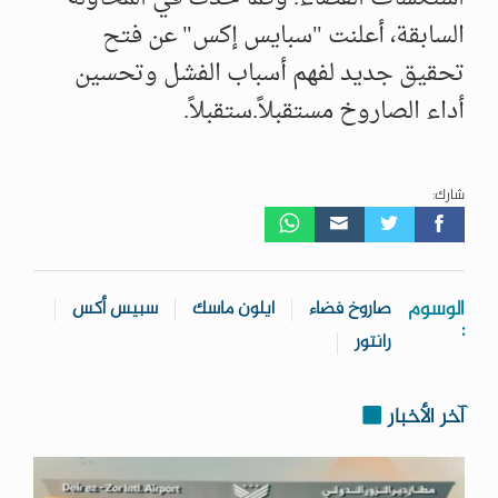
السابقة، أعلنت "سبايس إكس" عن فتح
تحقيق جديد لفهم أسباب الفشل وتحسين
أداء الصاروخ مستقبلاً.ستقبلاً.
شارك:
الوسوم
صاروخ فضاء
ايلون ماسك
سبيس أكس
:
رانتور
آخر الأخبار