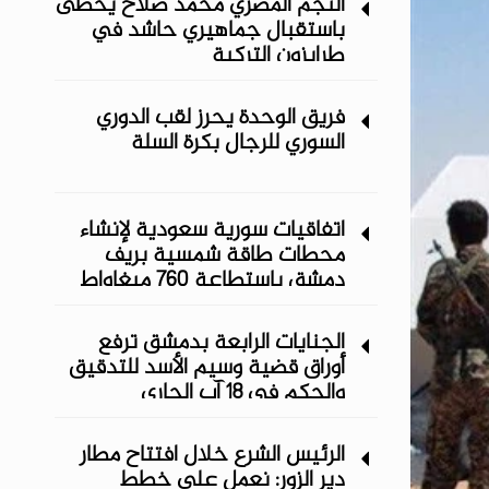
النجم المصري محمد صلاح يحظى
باستقبال جماهيري حاشد في
طرابزون التركية
فريق الوحدة يحرز لقب الدوري
السوري للرجال بكرة السلة
اتفاقيات سورية سعودية لإنشاء
محطات طاقة شمسية ‏بريف
دمشق باستطاعة 760 ميغاواط
الجنايات الرابعة بدمشق ترفع
أوراق قضية وسيم الأسد للتدقيق
والحكم في 18 آب الجاري
الرئيس الشرع خلال افتتاح مطار
دير الزور: نعمل على خطط