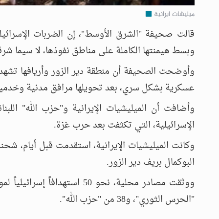
ميليشات ايرانية
قالت صحيفة "الشرق الأوسط"، إن الضربات الإسرائيل
وبسط هيمنتها الكاملة على مناطق نفوذها، لا سيما شرقي
وأوضحت الصحيفة أن منطقة دير الزور وأريافها تشهد 
عسكرية بشكل سري، بعد تحويلها مرافق مدنية وخدمية 
وأضافت أن الميليشيات الإيرانية و"حزب الله" الل
الإسرائيلية، التي تكثفت بعد حرب غزة.
وكانت الميليشيات الإيرانية، استقدمت قبل أيام، شح
البوكمال بريف دير الزور.
"الحرس الثوري"، و38 من "حزب الله".