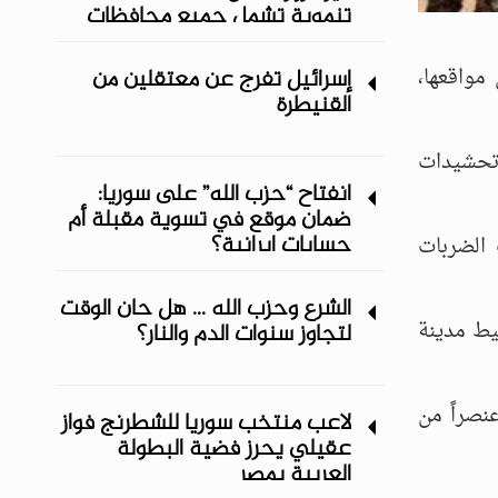
تنموية تشمل جميع محافظات
المنطقة الشرقية
مواقعها،
إسرائيل تفرج عن معتقلين من
القنيطرة
وتحشيدات
انفتاح “حزب الله” على سوريا:
ضمان موقع في تسوية مقبلة أم
حسابات إيرانية؟
 الضربات
الشرع وحزب الله ... هل حان الوقت
يط مدينة
لتجاوز سنوات الدم والنار؟
لية، نحو 50 استهدافاً إسرائيلياً لمواقع في سوريا، أسفرت عن عشرات القتلى، بينهم مقتل 23 عنصراً من
لاعب منتخب سوريا للشطرنج فواز
عقيلي يحرز فضية البطولة
العربية بمصر