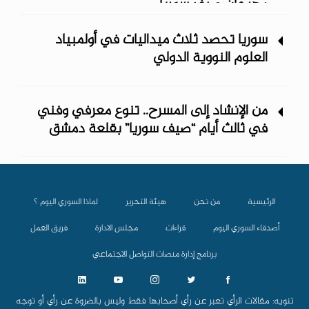
مهرجان صيف سوريا
سوريا تحصد ثلاث ميداليات في أولمبياد
العلوم النووية الدولي
من الإنشاد إلى المسرح.. تنوع معرفي وفني
في ثالث أيام “صيف سوريا” ‏بقلعة دمشق
الرئيسية
من نحن
هيئة التحرير
لماذا السوري اليوم ؟
أصدقاء السوري اليوم
قراءات
مجلس الادارة
فريق العمل
برنامج إدارة منصات التواصل الاجتماعي
تنويه: مقالات الرأي تعبر عن رأي أصحابها فقط وليس بالضروة عن رأي أو توجه