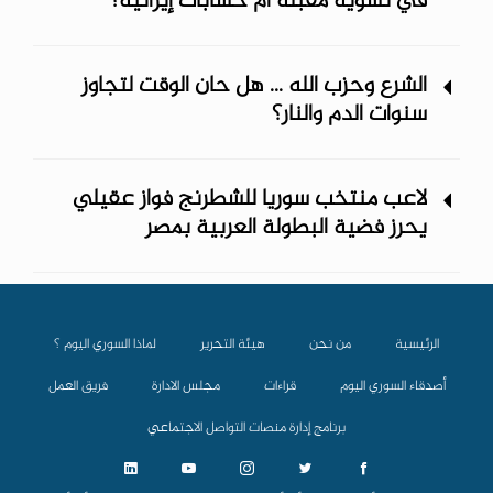
في تسوية مقبلة أم حسابات إيرانية؟
الشرع وحزب الله ... هل حان الوقت لتجاوز
سنوات الدم والنار؟
لاعب منتخب سوريا للشطرنج فواز عقيلي
يحرز فضية البطولة العربية بمصر
الرئيسية
من نحن
هيئة التحرير
لماذا السوري اليوم ؟
أصدقاء السوري اليوم
قراءات
مجلس الادارة
فريق العمل
برنامج إدارة منصات التواصل الاجتماعي