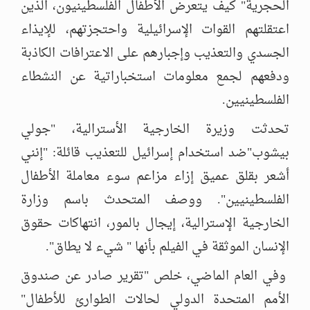
الحجرية" كيف يتعرض الأطفال الفلسطينيون، الذين
اعتقلتهم القوات الإسرائيلية واحتجزتهم، للإيذاء
الجسدي والتعذيب وإجبارهم على الاعترافات الكاذبة
ودفعهم لجمع معلومات استخباراتية عن النشطاء
الفلسطينيين.
تحدثت وزيرة الخارجية الأسترالية، "جولي
بيشوب"ضد استخدام إسرائيل للتعذيب قائلة: "إنني
أشعر بقلق عميق إزاء مزاعم سوء معاملة الأطفال
الفلسطينيين". ووصف المتحدث باسم وزارة
الخارجية الإسترالية، إيجال بالمور، انتهاكات حقوق
الإنسان الموثقة في الفيلم بأنها " شيء لا يطاق".
وفي العام الماضي، خلص "تقرير صادر عن صندوق
الأمم المتحدة الدولي لحالات الطوارئ للأطفال"