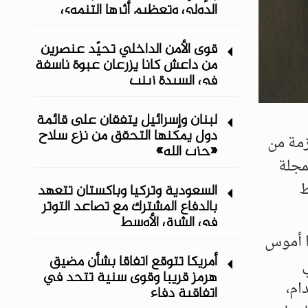
الدولي وتعظيم أثرها التنموي
قوى الأمن الداخلي تحيّد عنصرين
من داعش كانا يزرعان عبوة ناسفة
في السيدة زينب
لبنان وإسرائيل يتفقان على قائمة
دول يمكنها التحقق من نزع سلاح
زمة من
«حزب الله»
مجلة
ط
السعودية وتركيا وباكستان تتعهد
بالدفاع المشترك مع تصاعد التوتر
في الشرق الأوسط
ا أموس
أمريكا تتوقع اتفاقا بشأن مضيق
ي
هرمز قريبا وقوى سنية تتحد في
ام،
اتفاقية دفاع