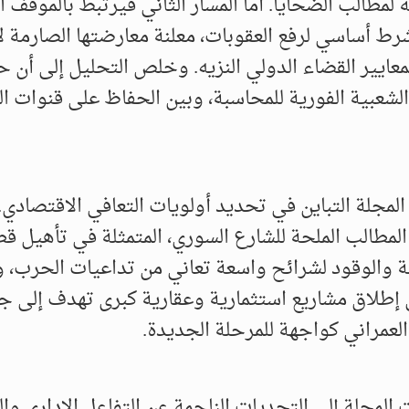
لمطالب الضحايا. أما المسار الثاني فيرتبط بالموقف ا
ط أساسي لرفع العقوبات، معلنة معارضتها الصارمة ل
 بمعايير القضاء الدولي النزيه. وخلص التحليل إلى أن 
الشعبية الفورية للمحاسبة، وبين الحفاظ على قنوات ا
لمجلة التباين في تحديد أولويات التعافي الاقتصادي.
مطالب الملحة للشارع السوري، المتمثلة في تأهيل ق
ية والوقود لشرائح واسعة تعاني من تداعيات الحرب، 
ى إطلاق مشاريع استثمارية وعقارية كبرى تهدف إلى 
لعمراني كواجهة للمرحلة الجديدة.
 المجلة إلى التحديات الناجمة عن التفاعل الإداري وا