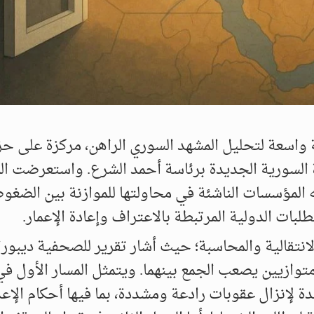
واسعة لتحليل المشهد السوري الراهن، مركزة على ح
ة السورية الجديدة برئاسة أحمد الشرع. واستعرضت ال
ه المؤسسات الناشئة في محاولتها للموازنة بين الضغو
لبات الدولية المرتبطة بالاعتراف وإعادة الإعمار.
لانتقالية والمحاسبة؛ حيث أشار تقرير للصحفية ديبور
متوازيين يصعب الجمع بينهما. ويتمثل المسار الأول ف
 لإنزال عقوبات رادعة ومشددة، بما فيها أحكام الإعد