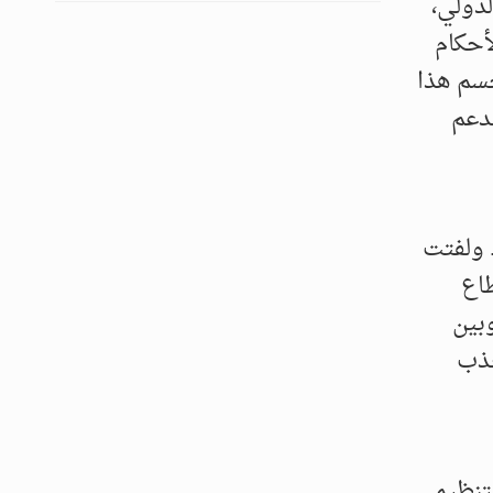
لدولي،
أحكام
حسم هذا
لدعم
 ولفتت
طاع
وبين
جذب
لتنظيمي