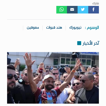
شارك:
الوسوم :
نيويورك
هند قبوات
معوقين
آخر الأخبار