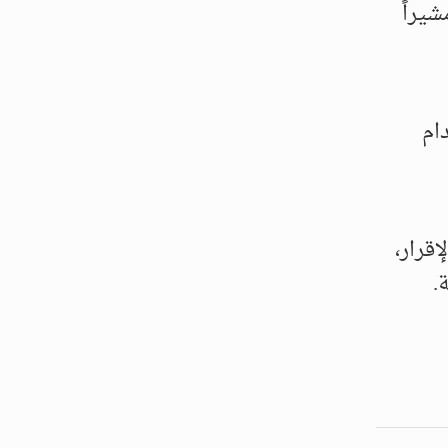
يراً
ام
قرار،
.