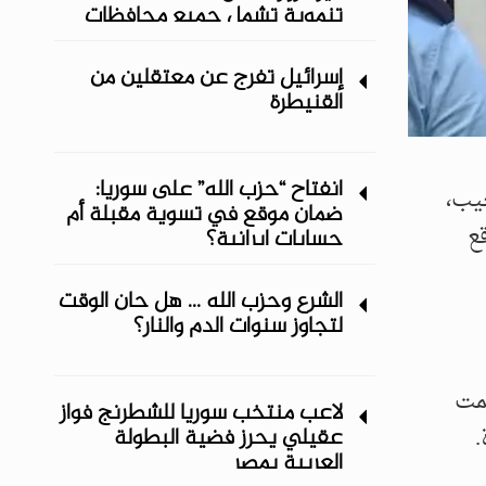
تنموية تشمل جميع محافظات
المنطقة الشرقية
إسرائيل تفرج عن معتقلين من
القنيطرة
انفتاح “حزب الله” على سوريا:
يب،
ضمان موقع في تسوية مقبلة أم
ع
حسابات إيرانية؟
الشرع وحزب الله ... هل حان الوقت
لتجاوز سنوات الدم والنار؟
سمت
لاعب منتخب سوريا للشطرنج فواز
.
عقيلي يحرز فضية البطولة
العربية بمصر