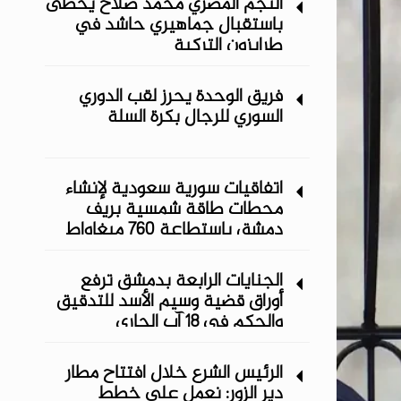
النجم المصري محمد صلاح يحظى
باستقبال جماهيري حاشد في
طرابزون التركية
فريق الوحدة يحرز لقب الدوري
السوري للرجال بكرة السلة
اتفاقيات سورية سعودية لإنشاء
محطات طاقة شمسية ‏بريف
دمشق باستطاعة 760 ميغاواط
الجنايات الرابعة بدمشق ترفع
أوراق قضية وسيم الأسد للتدقيق
والحكم في 18 آب الجاري
الرئيس الشرع خلال افتتاح مطار
دير الزور: نعمل على خطط