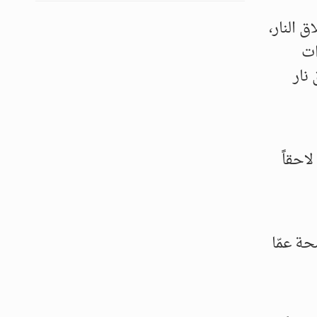
 النار،
ات
نار
احقاً
حة عمّا