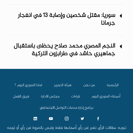
سوريا: مقتل شخصين وإصابة 13 في انفجار
جرمانا
النجم المصري محمد صلاح يحظى باستقبال
جماهيري حاشد في طرابزون التركية
الرئيسية
من نحن
هيئة التحرير
لماذا السوري اليوم ؟
أصدقاء السوري اليوم
قراءات
مجلس الادارة
فريق العمل
برنامج إدارة منصات التواصل الاجتماعي
تنويه: مقالات الرأي تعبر عن رأي أصحابها فقط وليس بالضروة عن رأي أو توجه