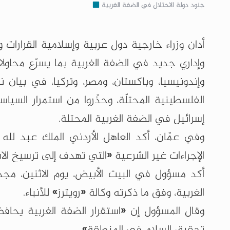
جنود دولة الاحتلال في الضفة الغربية
أدان وزراء خارجية دول عربية وإسلامية القرارات 
وإداري جديد في الضفة الغربية بما يسرّع محاولات 
وإندونيسيا، وباكستان، ومصر، وتركيا، في بيان ن
الفلسطينية المحتلّة، وحذّروا من استمرار السياسا
إسرائيل في الضفة الغربية المحتلة.
وفي عمّان، أكد العاهل الأردني الملك عبد ﷲ 
الإجراءات غير الشرعية «التي تهدف إلى ترسيخ الا
أكد مسؤول في ‌البيت الأبيض، ‌يوم الاثنين، ⁠مج
⁠الغربية، وفق ما ذكرته وكالة «رويترز» للأنباء.
وقال ‌المسؤول إن ‍«استقرار الضفة الغربية يحا
تحقيق السلام في المنطقة».