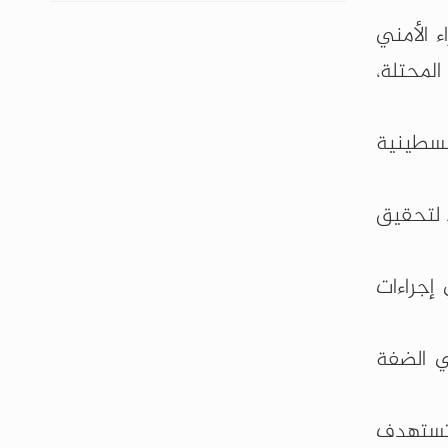
ء الأمني
المحتلة،
لسطينية
د لتحقيق
 إجراءات
ي الضفة
 وتستهدف