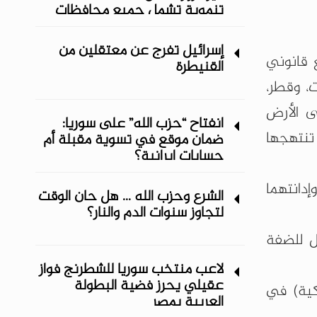
تنموية تشمل جميع محافظات
المنطقة الشرقية
إسرائيل تفرج عن معتقلين من
ع قانوني
القنيطرة
ت، وقطر،
لى الأرض
انفتاح “حزب الله” على سوريا:
 تنتهجها
ضمان موقع في تسوية مقبلة أم
حسابات إيرانية؟
دانتهما
الشرع وحزب الله ... هل حان الوقت
لتجاوز سنوات الدم والنار؟
يل للضفة
لاعب منتخب سوريا للشطرنج فواز
عقيلي يحرز فضية البطولة
كية) في
العربية بمصر