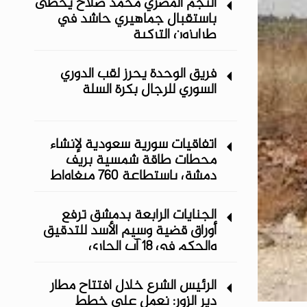
النجم المصري محمد صلاح يحظى
باستقبال جماهيري حاشد في
طرابزون التركية
فريق الوحدة يحرز لقب الدوري
السوري للرجال بكرة السلة
اتفاقيات سورية سعودية لإنشاء
محطات طاقة شمسية ‏بريف
دمشق باستطاعة 760 ميغاواط
الجنايات الرابعة بدمشق ترفع
أوراق قضية وسيم الأسد للتدقيق
والحكم في 18 آب الجاري
الرئيس الشرع خلال افتتاح مطار
دير الزور: نعمل على خطط